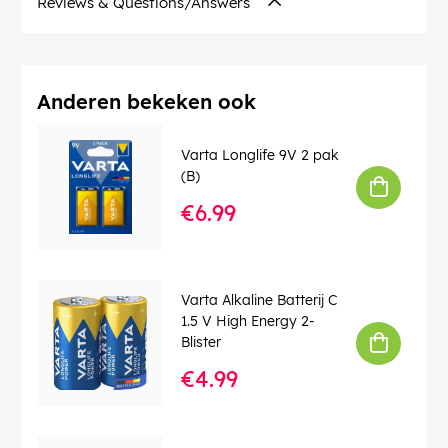
Reviews & Questions/Answers
EAN:
4008496556267
Anderen bekeken ook
Varta Longlife 9V 2 pak
(B)
€6.99
Varta Alkaline Batterij C
1.5 V High Energy 2-
Blister
€4.99