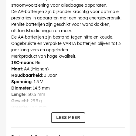
stroomvoorziening voor alledaagse apparaten.
De AA-batterijen zijn bijzonder krachtig voor optimale
prestaties in apparaten met een hoog energieverbruik.
Penlite batterijen zijn geschikt voor wandklokken,
afstandsbedieningen en meer.
De AA-batterijen zijn bestand tegen hitte en koude.
Ongebruikte en verpakte VARTA batterijen blijven tot 3
jaar lang vers en opgeladen.
Merkproduct van hoge kwaliteit.
IEC-naam
: R6
Maat
: AA (Mignon)
Houdbaarheid
: 3 Jaar
Spanning
: 1.5 V
Diameter
: 14.5 mm
Lengte
: 50.5 mm
Gewicht
: 23.3 g
Breedte
: 14.5 mm
oplaadbaar
: nee
LEES MEER
Model
: Nippel-Top
Technologie
: Zink-koolstof-batterij
Verbruikseenheid
: 4 stks. in blister