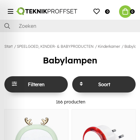
0
0
Start
SPEELGOED, KINDER- & BABYPRODUCTEN
Kinderkamer
Babylam
Babylampen
Filteren
Soort
166
producten