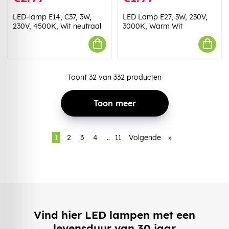
LED-lamp E14, C37, 3W,
LED Lamp E27, 3W, 230V,
230V, 4500K, Wit neutraal
3000K, Warm Wit
Toont
32
van
332
producten
Toon meer
1
2
3
4
..
11
Volgende
»
Vind hier LED lampen met een
levensduur van 30 jaar