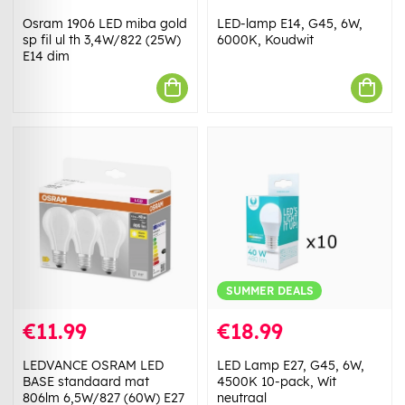
Osram 1906 LED miba gold
LED-lamp E14, G45, 6W,
sp fil ul th 3,4W/822 (25W)
6000K, Koudwit
E14 dim
SUMMER DEALS
€11.99
€18.99
LEDVANCE OSRAM LED
LED Lamp E27, G45, 6W,
BASE standaard mat
4500K 10-pack, Wit
806lm 6,5W/827 (60W) E27
neutraal