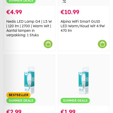
SUMMER DEALS
€4.99
€10.99
Nedis LED Lamp G4 | 1.5 W
Alpina WiFi Smart GU10
| 120 lm | 2700 | Warm Wit |
LED Warm/Koud Wit 4.9W
Aantal lampen in
470 lm
verpakking: 1 Stuks
BESTSELLER
SUMMER DEALS
SUMMER DEALS
€2.99
€1.99