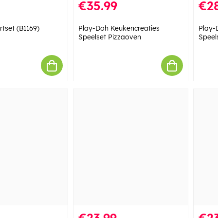
€35.99
€28
rtset (B1169)
Play-Doh Keukencreaties
Play-
Speelset Pizzaoven
Speel
€23.99
€23