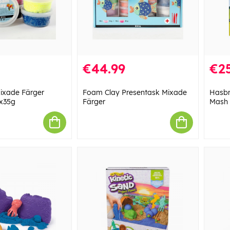
€44.99
€25
ixade Färger
Foam Clay Presentask Mixade
Hasbr
0x35g
Färger
Mash 