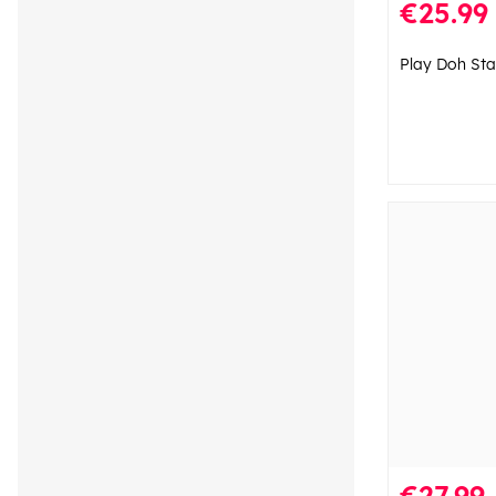
€25.99
Play Doh Sta
€27.99