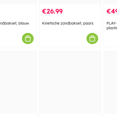
€26.99
€4
andbakset, blauw
Kinetische zandbakset, paars
PLAY-
plasti