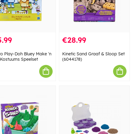
.99
€28.99
o Play-Doh Bluey Make 'n
Kinetic Sand Graaf & Sloop Set
Kostuums Speelset
(6044178)