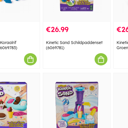
€26.99
€26
Koraalrif
Kinetic Sand Schildpaddenset
Kinet
(6069783)
(6069781)
Groen