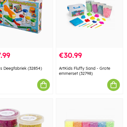
.99
€30.99
ds Deegfabriek (32854)
ArtKids Fluffy Sand - Grote
emmerset (32798)