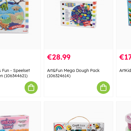
€28.99
€17
& Fun - Speelset
Art&Fun Mega Dough Pack
ArtKi
n (106344621)
(106324614)