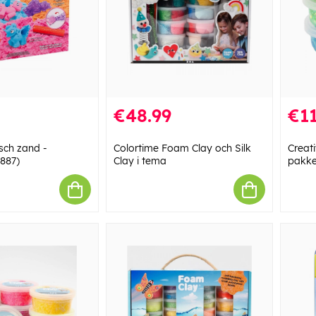
€48.99
€11
sch zand -
Colortime Foam Clay och Silk
Creat
887)
Clay i tema
pakket