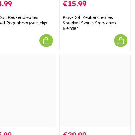
.99
€15.99
Doh Keukencreaties
Play-Doh Keukencreaties
set Regenboogwervelijs
Speelset Swirlin Smoothies
Blender
.99
€29.99