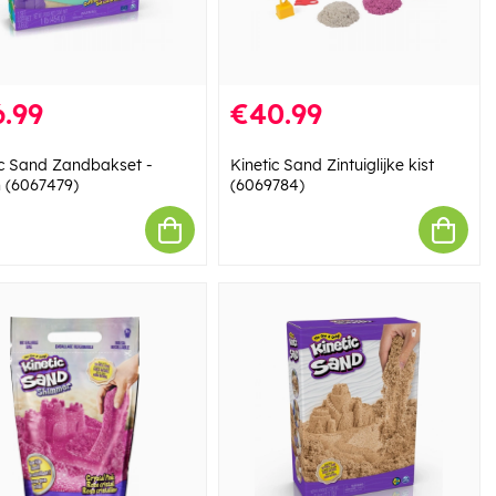
.99
€40.99
ic Sand Zandbakset -
Kinetic Sand Zintuiglijke kist
 (6067479)
(6069784)