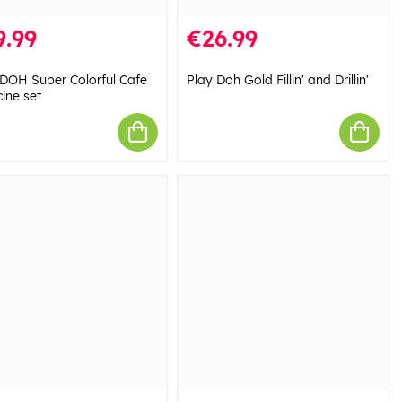
9.99
€26.99
DOH Super Colorful Cafe
Play Doh Gold Fillin' and Drillin'
cine set