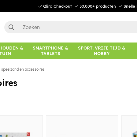
Qliro Checkout
50.000+ producten
Snelle 
HOUDEN &
SMARTPHONE &
SPORT, VRIJE TIJD &
TUIN
TABLETS
HOBBY
, speelzand en accessoires
oires