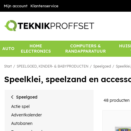
Mijn account
Klantenservice
HOME
COMPUTERS &
HUIS
AUTO
ELECTRONICS
RANDAPPARATUUR
Start
SPEELGOED, KINDER- & BABYPRODUCTEN
Speelgoed
Speelklei
Speelklei, speelzand en access
Speelgoed
48
producten
Actie spel
Adventkalender
Autobanen