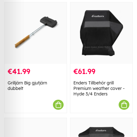
€41.99
€61.99
Grilljärn Big gjutjärn
Enders Tillbehör grill
dubbelt
Premium weather cover -
Hyde 3/4 Enders