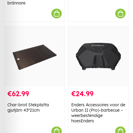
brännare
€62.99
€24.99
Char-broil Stekplatta
Enders Accessoires voor de
gjutjärn 43*21cm
Urban II (Pro)-barbecue –
weerbestendige
hoesEnders