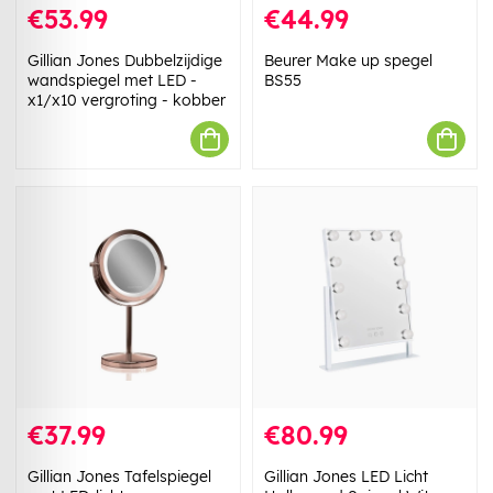
€53.99
€44.99
Gillian Jones Dubbelzijdige
Beurer Make up spegel
wandspiegel met LED -
BS55
x1/x10 vergroting - kobber
€37.99
€80.99
Gillian Jones Tafelspiegel
Gillian Jones LED Licht