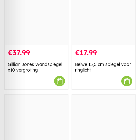
€37.99
€17.99
Gillian Jones Wandspiegel
Beiwe 15,5 cm spiegel voor
x10 vergroting
ringlicht