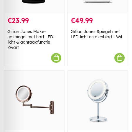
€23.99
€49.99
Gillian Jones Make-
Gillian Jones Spiegel met
upspiegel met hart LED-
LED-licht en dienblad - Wit
licht & aanraakfunctie
Zwart