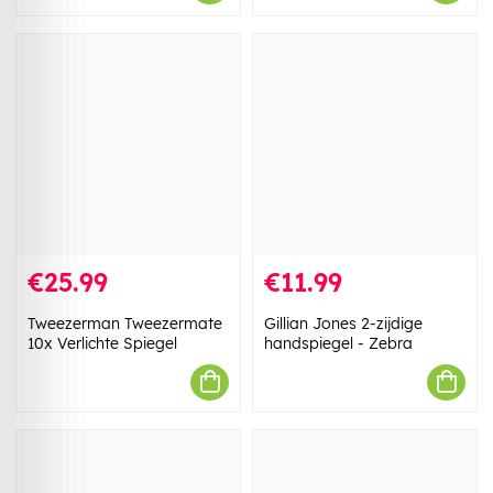
€25.99
€11.99
Tweezerman Tweezermate
Gillian Jones 2-zijdige
10x Verlichte Spiegel
handspiegel - Zebra