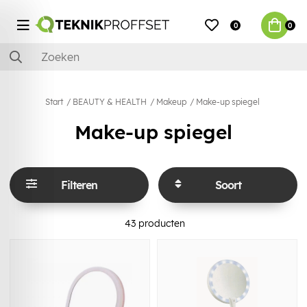
0
0
Start
BEAUTY & HEALTH
Makeup
Make-up spiegel
Make-up spiegel
Filteren
Soort
43
producten