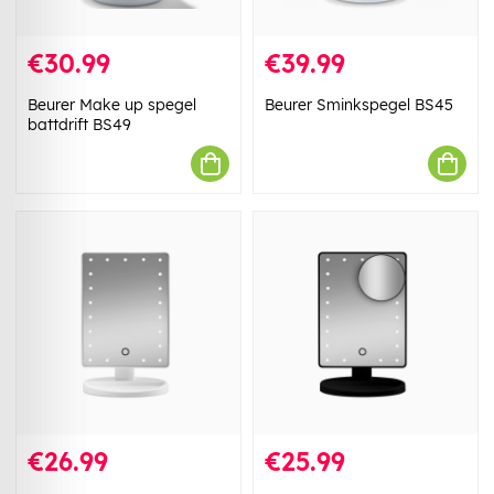
€30.99
€39.99
Beurer Make up spegel
Beurer Sminkspegel BS45
battdrift BS49
€26.99
€25.99