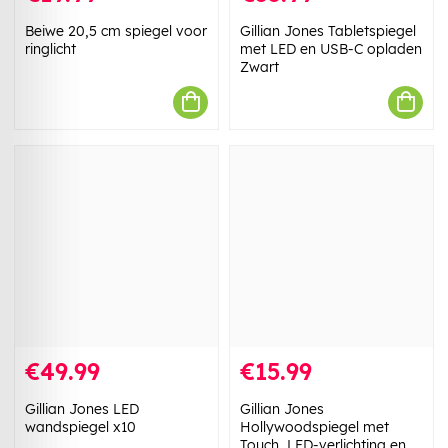
Beiwe 20,5 cm spiegel voor
Gillian Jones Tabletspiegel
ringlicht
met LED en USB-C opladen
Zwart
€49.99
€15.99
Gillian Jones LED
Gillian Jones
wandspiegel x10
Hollywoodspiegel met
Touch, LED-verlichting en