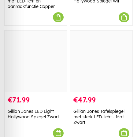
met LED-licht en
Hollywood Spiegel Wit
aanraakfunctie Copper
€71.99
€47.99
Gillian Jones LED Light
Gillian Jones Tafelspiegel
Hollywood Spiegel Zwart
met sterk LED-licht - Mat
Zwart