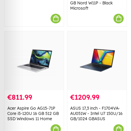
GB Nord W11P - Black
Microsoft
€811.99
€1209.99
Acer Aspire Go AG15-71P
ASUS 17,3 inch - F1704VA-
Core i5-120U 16 GB 512 GB
AU051W - Intel U7 150U/16
SSD Windows 11 Home
GB/1024 GBASUS