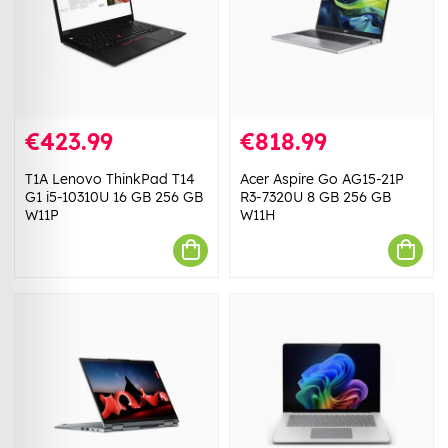
€423.99
€818.99
T1A Lenovo ThinkPad T14
Acer Aspire Go AG15-21P
G1 i5-10310U 16 GB 256 GB
R3-7320U 8 GB 256 GB
W11P
W11H