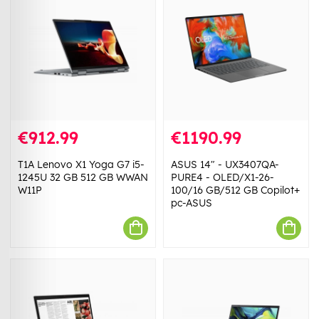
€912.99
€1190.99
T1A Lenovo X1 Yoga G7 i5-
ASUS 14" - UX3407QA-
1245U 32 GB 512 GB WWAN
PURE4 - OLED/X1-26-
W11P
100/16 GB/512 GB Copilot+
pc-ASUS