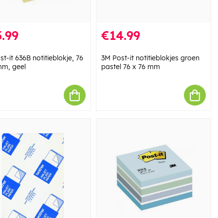
.99
€14.99
t-it 636B notitieblokje, 76
3M Post-it notitieblokjes groen
mm, geel
pastel 76 x 76 mm