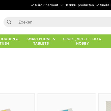
Qliro Checkout
50.000+ producten
Snelle 
HOUDEN &
SMARTPHONE &
SPORT, VRIJE TIJD &
TUIN
TABLETS
HOBBY