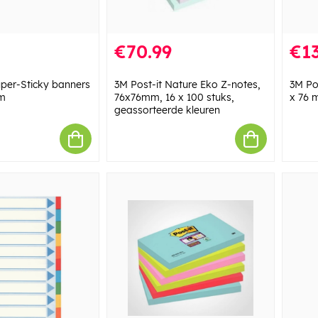
€70.99
€13
uper-Sticky banners
3M Post-it Nature Eko Z-notes,
3M Pos
mm
76x76mm, 16 x 100 stuks,
x 76 
geassorteerde kleuren