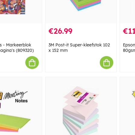
€26.99
€11
s - Markeerblok
3M Post-it Super-kleefstok 102
Epson
pagina's (809320)
x 152 mm
80gsm