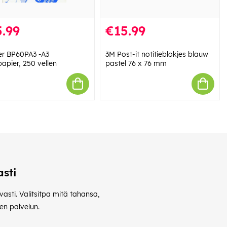
.99
€15.99
er BP60PA3 -A3
3M Post-it notitieblokjes blauw
papier, 250 vellen
pastel 76 x 76 mm
sti
vasti. Valitsitpa mitä tahansa,
en palvelun.