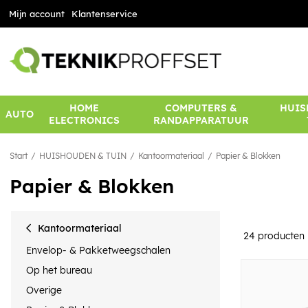
Mijn account
Klantenservice
HOME
COMPUTERS &
HUIS
AUTO
ELECTRONICS
RANDAPPARATUUR
Start
HUISHOUDEN & TUIN
Kantoormateriaal
Papier & Blokken
Papier & Blokken
Kantoormateriaal
24
producten
Envelop- & Pakketweegschalen
Op het bureau
Overige