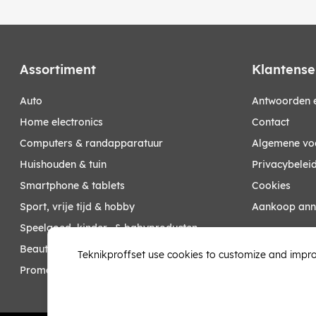
Assortiment
Klantense
auto
Antwoorden e
home electronics
Contact
computers & randapparatuur
Algemene vo
huishouden & tuin
Privacybelei
smartphone & tablets
Cookies
sport, vrije tijd & hobby
Aankoop ann
speelgoed, kinder- & babyproducten
Mijn account
beauty & health
Teknikproffset use cookies to customize and impro
promoties