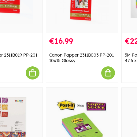
€16.99
€22
r 2311B019 PP-201
Canon Papper 2311B003 PP-201
3M Po
10x15 Glossy
47,6 