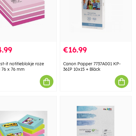
.99
€16.99
t-it notitieblokje roze
Canon Papper 7737A001 KP-
l 76 x 76 mm
36IP 10x15 + Bläck