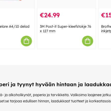
€24.99
€15
elare A4/10 delad
3M Post-it Super-kleefstokje 76
Broth
x 127 mm
inkjet
peri ja tyynyt hyvään hintaan ja laadukkaa
ä- ja alkoholikynät, paperia ja tarvikkeita. Valikoima laajenee jatku
set.se tarjoaa edullisen hinnan, laadukkaat tuotteet ja korkeatasois