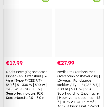
€17.99
€27.99
Nedis Bewegingsdetector |
Nedis Stekkerdoos met
Binnen- en Buitenshuis | 3-
Overspanningsbeveiliging |
Wire | Type-F (CEE 7/7) |
10-wegs | Randaarde
360 ° | 5 - 300 W | 300 W |
stekker / Type F (CEE 7/7) |
1200 W | 3 - 2000 Lux |
3.00 m | 3680 W | 16 A |
Sensortechnologie: PIR |
Soort aarding: Zijcontacten
Sensorbereik: 2.0 - 8.0 m
| Hoek van stopcontact: 45
° | H05VV-F 3G1.5 mm² |
Aan/uit knop | Wit / Zwart