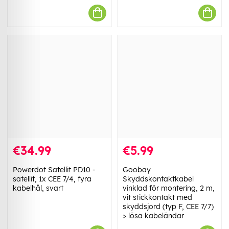
€34.99
€5.99
Powerdot Satellit PD10 -
Goobay
satellit, 1x CEE 7/4, fyra
Skyddskontaktkabel
kabelhål, svart
vinklad för montering, 2 m,
vit stickkontakt med
skyddsjord (typ F, CEE 7/7)
> lösa kabeländar