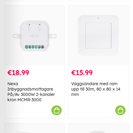
€18.99
€15.99
Nexa
Väggsändare med ram
Inbyggnadsmottagare
upp till 30m, 80 x 80 x 14
På/Av 3000W 2-kanaler
mm
kron MCMR-3000