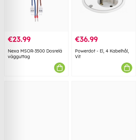
€23.99
€36.99
Nexa MSOR-3500 Dosrelä
Powerdot - El, 4 Kabelhål,
vägguttag
Vit