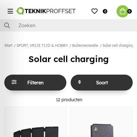
0
0
Start
SPORT, VRIJE TIJD & HOBBY
Buitenrecreatie
Solar cell charging
Solar cell charging
Filteren
Soort
12
producten