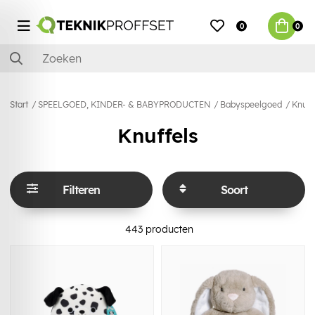
0
0
Start
SPEELGOED, KINDER- & BABYPRODUCTEN
Babyspeelgoed
Knuff
Knuffels
Filteren
Soort
443
producten