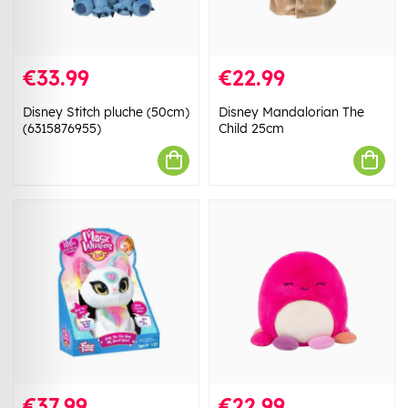
€33.99
€22.99
Disney Stitch pluche (50cm)
Disney Mandalorian The
(6315876955)
Child 25cm
€37.99
€22.99