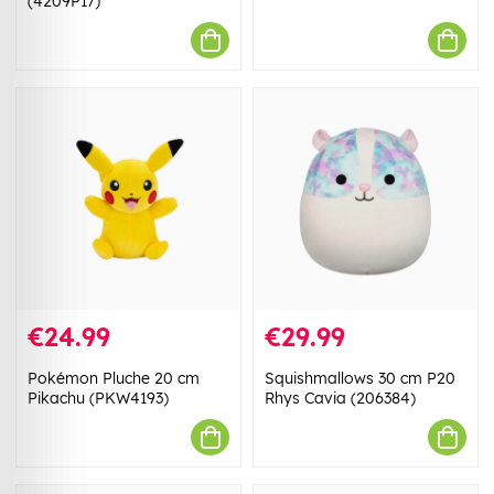
(4209P17)
€24.99
€29.99
Pokémon Pluche 20 cm
Squishmallows 30 cm P20
Pikachu (PKW4193)
Rhys Cavia (206384)