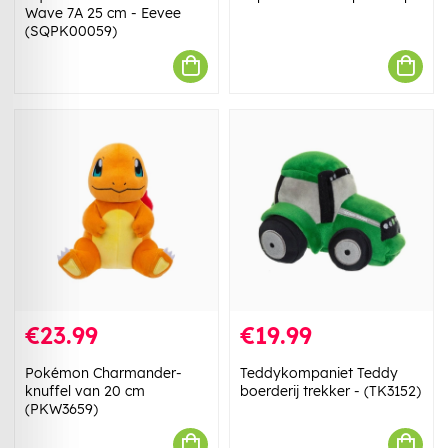
Wave 7A 25 cm - Eevee
(SQPK00059)
€23.99
€19.99
Pokémon Charmander-
Teddykompaniet Teddy
knuffel van 20 cm
boerderij trekker - (TK3152)
(PKW3659)