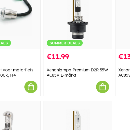
EALS
SUMMER DEALS
€11.99
€13
t voor motorfiets,
Xenonlampa Premium D2R 35W
Xeno
000k, H4
AC85V E-märkt
AC85V