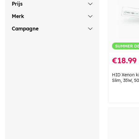
Prijs
Merk
Campagne
SUMMER D
€18.99
HID Xenon ki
Slim, 35W, 5