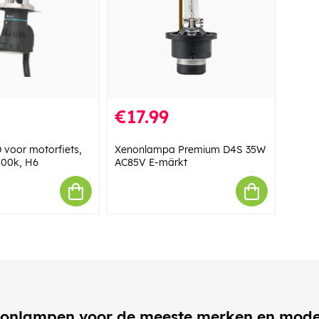
€17.99
 voor motorfiets,
Xenonlampa Premium D4S 35W
000k, H6
AC85V E-märkt
onlampen voor de meeste merken en mode