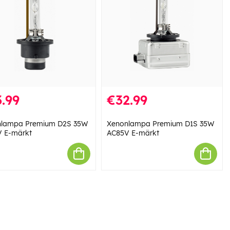
.99
€32.99
nlampa Premium D2S 35W
Xenonlampa Premium D1S 35W
 E-märkt
AC85V E-märkt