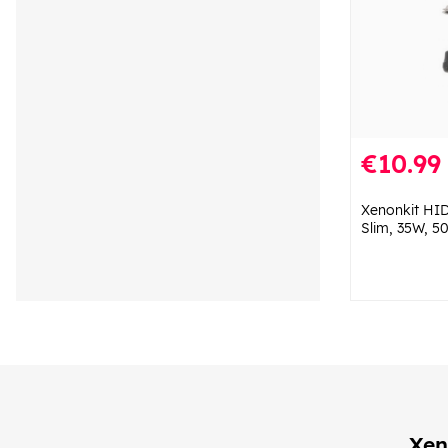
€10.99
Xenonkit HID
Slim, 35W, 5
Xen