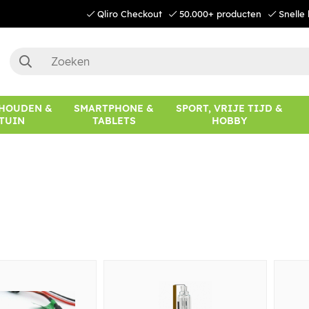
Qliro Checkout
50.000+ producten
Snelle 
HOUDEN &
SMARTPHONE &
SPORT, VRIJE TIJD &
TUIN
TABLETS
HOBBY