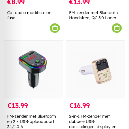
€8.99
€13.99
Car audio modification
FM-zender met Bluetooth
fuse
Handsfree, QC 3.0 Lader
€13.99
€16.99
FM-zender met Bluetooth
2-in-1 FM-zender met
en 2 x USB-oplaadpoort
dubbele USB-
3.1/1.0 A
aansluitingen, display en