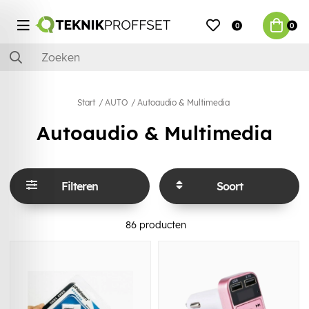
0
0
Start
AUTO
Autoaudio & Multimedia
Autoaudio & Multimedia
Filteren
Soort
86
producten