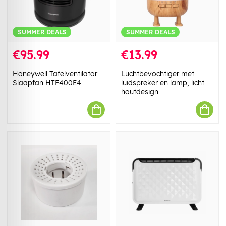
SUMMER DEALS
SUMMER DEALS
€95.99
€13.99
Honeywell Tafelventilator
Luchtbevochtiger met
Slaapfan HTF400E4
luidspreker en lamp, licht
houtdesign