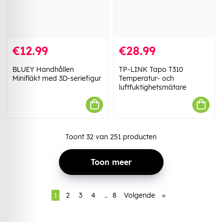
€12.99
€28.99
BLUEY Handhållen
TP-LINK Tapo T310
Minifläkt med 3D-seriefigur
Temperatur- och
luftfuktighetsmätare
Toont
32
van
251
producten
Toon meer
1
2
3
4
..
8
Volgende
»