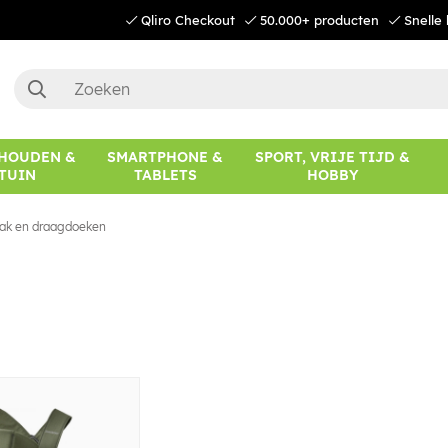
Qliro Checkout
50.000+ producten
Snelle 
HOUDEN &
SMARTPHONE &
SPORT, VRIJE TIJD &
TUIN
TABLETS
HOBBY
ak en draagdoeken