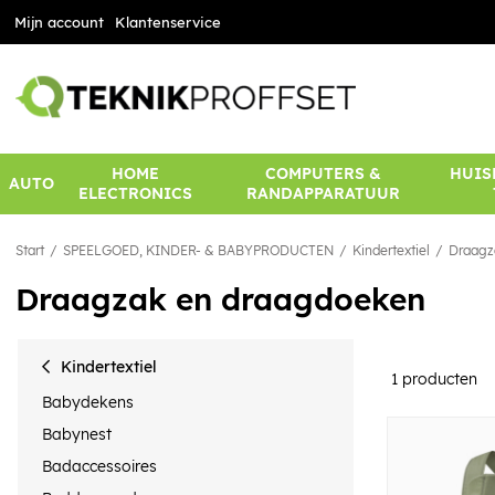
Mijn account
Klantenservice
HOME
COMPUTERS &
HUIS
AUTO
ELECTRONICS
RANDAPPARATUUR
Start
SPEELGOED, KINDER- & BABYPRODUCTEN
Kindertextiel
Draagz
Draagzak en draagdoeken
Kindertextiel
1
producten
Babydekens
Babynest
Badaccessoires