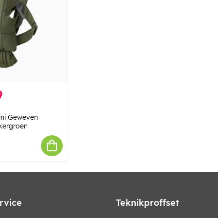
9
ini Geweven
kergroen
rvice
Teknikproffset