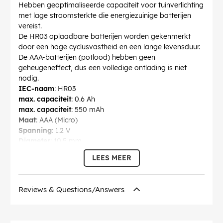
Hebben geoptimaliseerde capaciteit voor tuinverlichting
met lage stroomsterkte die energiezuinige batterijen
vereist.
De HR03 oplaadbare batterijen worden gekenmerkt
door een hoge cyclusvastheid en een lange levensduur.
De AAA-batterijen (potlood) hebben geen
geheugeneffect, dus een volledige ontlading is niet
nodig.
IEC-naam
: HR03
max. capaciteit
: 0.6 Ah
max. capaciteit
: 550 mAh
Maat
: AAA (Micro)
Spanning
: 1.2 V
Diameter
: 10.5 mm
Hoogte
: 44.5 mm
LEES MEER
Fabrikantbenaming
: 56733
Modelbenaming
: 56733
Gewicht
: 11 g
Reviews & Questions/Answers
oplaadbaar
: ja
Model
: Nippel-Top
Technologie
: Nikkel-metaalhydride-accu (NiMH)