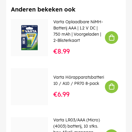
Verbruikseenheid
: 2 stks. blister
Anderen bekeken ook
EAN:
4008496808083
Varta Oplaadbare NiMH-
Batterij AAA | 1.2 V DC |
750 mAh | Voorgeladen |
2-Blisterkaart
€8.99
Varta Hörapparatsbatteri
10 / A10 / PR70 8-pack
€6.99
Varta LR03/AAA (Micro)
(4003) batterij, 10 stks.