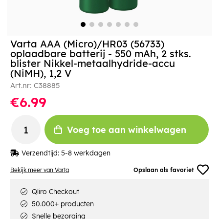
Varta AAA (Micro)/HR03 (56733)
oplaadbare batterij - 550 mAh, 2 stks.
blister Nikkel-metaalhydride-accu
(NiMH), 1,2 V
Art.nr:
C38885
€6.99
Voeg toe aan winkelwagen
Verzendtijd:
5-8 werkdagen
Bekijk meer van Varta
Opslaan als favoriet
Qliro Checkout
50.000+ producten
Snelle bezorging