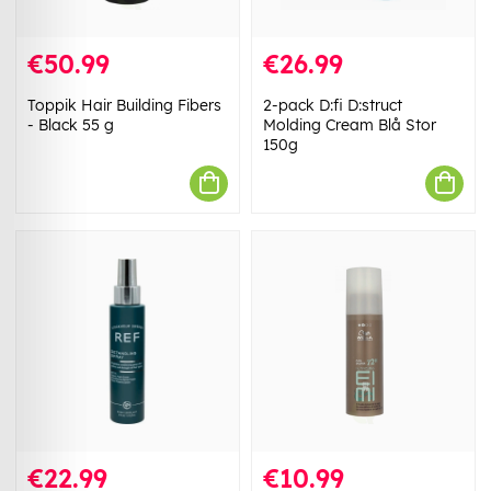
€50.99
€26.99
Toppik Hair Building Fibers
2-pack D:fi D:struct
- Black 55 g
Molding Cream Blå Stor
150g
€22.99
€10.99