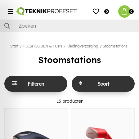
0
0
Start
HUISHOUDEN & TUIN
Kledingverzorging
Stoomstations
Stoomstations
Filteren
Soort
15
producten