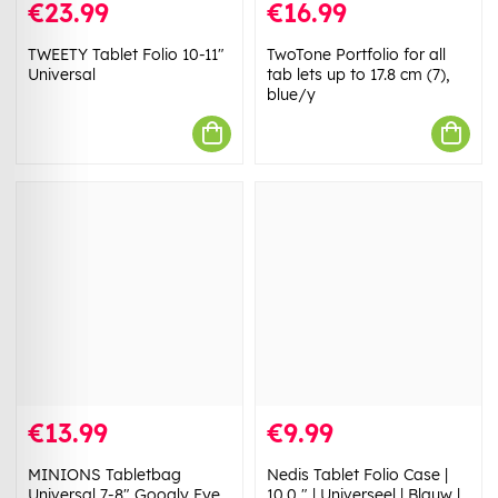
€23.99
€16.99
TWEETY Tablet Folio 10-11"
TwoTone Portfolio for all
Universal
tab lets up to 17.8 cm (7),
blue/y
€13.99
€9.99
MINIONS Tabletbag
Nedis Tablet Folio Case |
Universal 7-8" Googly Eye
10.0 " | Universeel | Blauw |