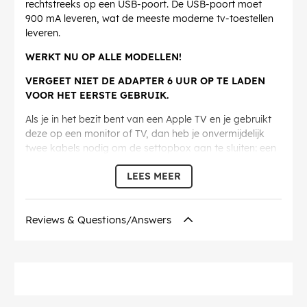
rechtstreeks op een USB-poort. De USB-poort moet
900 mA leveren, wat de meeste moderne tv-toestellen
leveren.
WERKT NU OP ALLE MODELLEN!
VERGEET NIET DE ADAPTER 6 UUR OP TE LADEN
VOOR HET EERSTE GEBRUIK.
Als je in het bezit bent van een Apple TV en je gebruikt
deze op een monitor of TV, dan heb je onvermijdelijk
twee kabels nodig om de settopbox aan te sluiten: een
stroomkabel voor het stopcontact en een HDMI-kabel
LEES MEER
voor het beeld- en geluidssignaal. Deze omstandigheid
kan leiden tot een niet erg esthetisch uiterlijk, vooral bij
televisies die aan de muur zijn bevestigd.
Reviews & Questions/Answers
Met deze adapter kun je de USB-poort van je tv
gebruiken in plaats van het 230 volt stopcontact.
Deze USB-stroomkabel wordt aangesloten op de AC-
poort van de Apple TV en vervolgens rechtstreeks
aangesloten op een USB-poort op de tv of monitor om