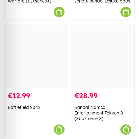
Warfare II (XseriesX)
serie X bundel Deluxe doos
€12.99
€28.99
Battlefield 2042
Bandai Namco
Entertainment Tekken 8
(Xbox serie X)