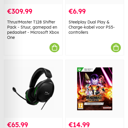
€309.99
€6.99
ThrustMaster T128 Shifter
Steelplay Dual Play &
Pack - Stuur, gamepad en
Charge-kabel voor PS5-
pedaalset - Microsoft Xbox
controllers
One
€65.99
€14.99