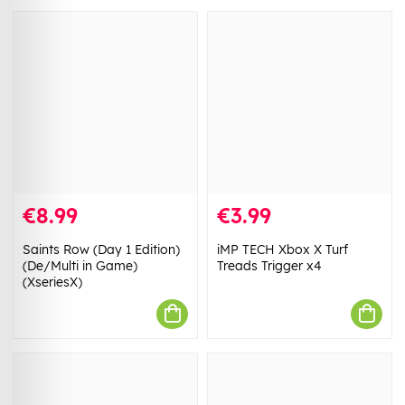
€8.99
€3.99
Saints Row (Day 1 Edition)
iMP TECH Xbox X Turf
(De/Multi in Game)
Treads Trigger x4
(XseriesX)