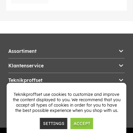
Assortiment
Klantenservice
Teknikproffset
Teknikproffset use cookies to customize and improve
Wijzig Land
the content displayed to you. We recommend that you
accept all types of cookies in order for you to have
the best possible experience when you shop with us.
SETTINGS
ACCEPT
TP E-commerce Nordic AB
Org.nr: 559386-1841