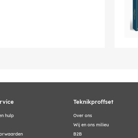
rvice
Teknikproffset
n hulp
Over ons
Wij en ons milieu
orwaarden
B2B