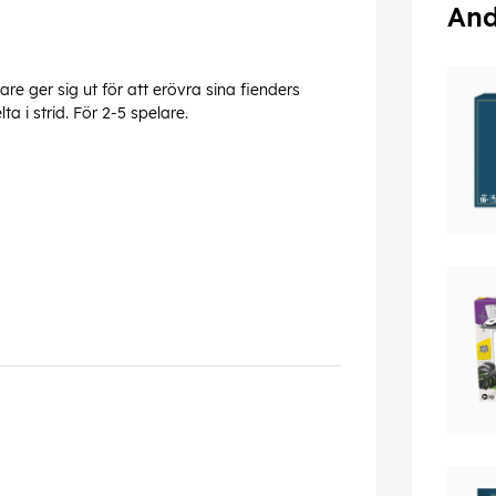
And
re ger sig ut för att erövra sina fienders
 i strid. För 2-5 spelare.