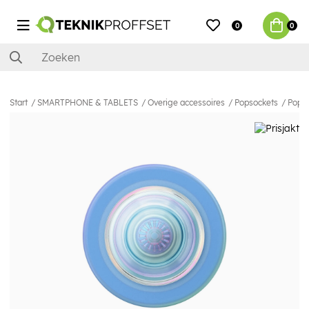
0
0
Start
SMARTPHONE & TABLETS
Overige accessoires
Popsockets
PopSo