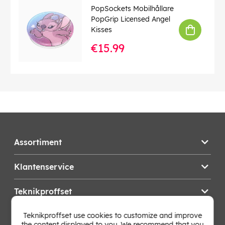
PopSockets Mobilhållare
PopGrip Licensed Angel
Kisses
€15.99
Assortiment
Klantenservice
Teknikproffset
Teknikproffset use cookies to customize and improve
Wijzig Land
the content displayed to you. We recommend that you