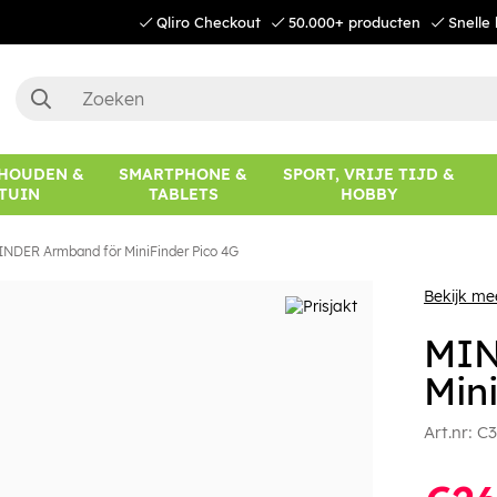
Qliro Checkout
50.000+ producten
Snelle 
HOUDEN &
SMARTPHONE &
SPORT, VRIJE TIJD &
TUIN
TABLETS
HOBBY
NDER Armband för MiniFinder Pico 4G
Bekijk me
MIN
Min
Art.nr:
C3