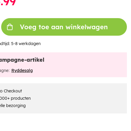
.99
Voeg toe aan winkelwagen
dtijd:
5-8 werkdagen
ampagne-artikel
gne:
Ryddesalg
ro Checkout
000+ producten
lle bezorging