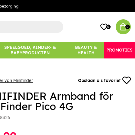
bezorging
0
0
SPEELGOED, KINDER- &
BEAUTY &
PROMOTIES
BABYPRODUCTEN
HEALTH
er van Minifinder
Opslaan als favoriet
IFINDER Armband för
iFinder Pico 4G
8326