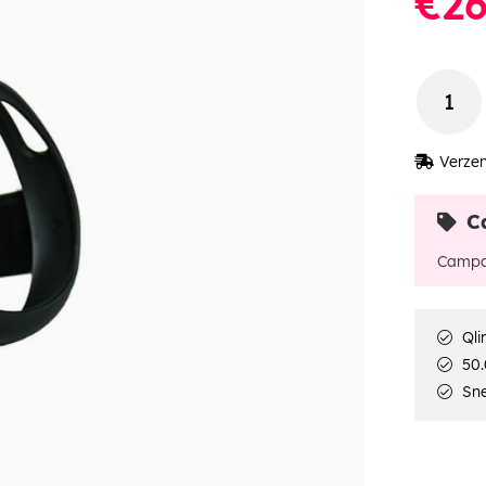
€26
Verzen
C
Campa
Qli
50.
Sne