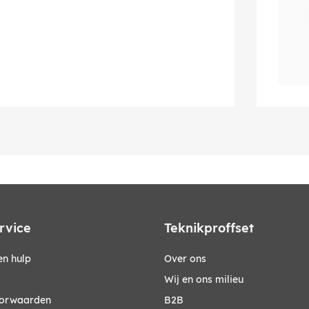
rvice
Teknikproffset
n hulp
Over ons
Wij en ons milieu
orwaarden
B2B