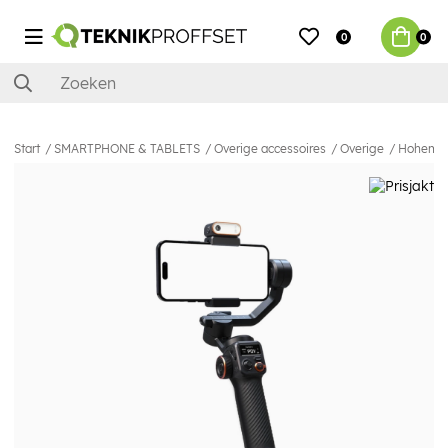
0
0
Start
SMARTPHONE & TABLETS
Overige accessoires
Overige
Hohem Sm