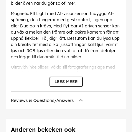
bilder även när du gör solofilmer.
Magnetic Fill Light med AI-visionsensor: Inbyggd AI-
spårning, den fungerar med gestkontroll, ingen app
eller Bluetooth krävs, Med flyttbar AI-driven sensor kan
du växla mellan den främre och bakre kameran för att
uppnå flexibel "Följ dig" lätt. Dessutom kan du lysa upp
din kreativitet med olika ljussättningar, kallt ljus, varmt
ljus och RGB-ljus efter dina val för att få fram detaljer
och lägga till dynamik till dina bilder.
Ultravidvinkelbilder: Växla till fotograferingsläge med
ultravidvinkel genom att trycka på
multifunktionsavtryckaren fyra gånger, det är perfekt
LEES MEER
för att fånga fri sikt.
iSteady 7.0 Stabilization: Tillåter användare att fånga
Reviews & Questions/Answers
skapelser när de är i rörelse och skakfria som wow.
Fri vinkelrörelse: 335° lutningsrotation och bredare
utrymme mellan axlarna säkerställer mjuka rörelser från
alla perspektiv, även i extremt låg vinkel.
Anderen bekeken ook