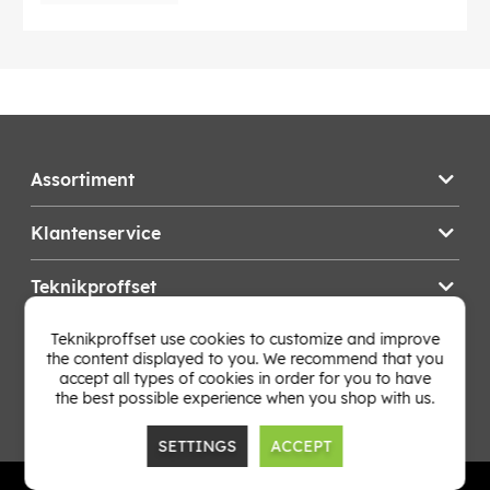
laddningskabel, USB-C till USB-C-kabel och
bruksanvisning.
EAN:
6971071551347
Assortiment
Klantenservice
Teknikproffset
Teknikproffset use cookies to customize and improve
Wijzig Land
the content displayed to you. We recommend that you
accept all types of cookies in order for you to have
the best possible experience when you shop with us.
SETTINGS
ACCEPT
TP E-commerce Nordic AB
Org.nr: 559386-1841