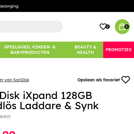
bezorging
0
0
SPEELGOED, KINDER- &
BEAUTY &
PROMOTIES
BABYPRODUCTEN
HEALTH
er van SanDisk
Opslaan als favoriet
Disk iXpand 128GB
dlös Laddare & Synk
8405