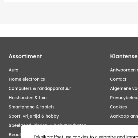
Assortiment
Klantense
auto
Antwoorden e
home electronics
Contact
computers & randapparatuur
Algemene vo
huishouden & tuin
Privacybelei
smartphone & tablets
Cookies
sport, vrije tijd & hobby
Aankoop ann
speelgoed, kinder- & babyproducten
Mijn account
beauty & health
Teknikproffset use cookies to customize and impro