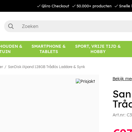
Qliro Checkout
50.000+ producten
Snelle 
HOUDEN &
SMARTPHONE &
SPORT, VRIJE TIJD &
TUIN
TABLETS
HOBBY
er
SanDisk iXpand 128GB Trådlös Laddare & Synk
Bekijk me
San
Trå
Art.nr:
C3