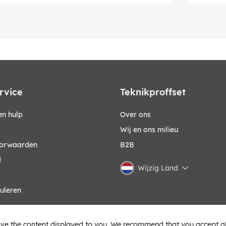
rvice
Teknikproffset
n hulp
Over ons
Wij en ons milieu
orwaarden
B2B
d
Wijzig Land
uleren
ve the content displayed to you. We recommend that you accept all 