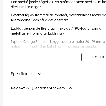
Den medföljande högeffektiva strömadaptern med 1,8 m ka
direkt ur kartongen.
Detektering av främmande föremål, överladdningsskydd och a
telefonbatteri och hålla det optimalt.
Laddas genom de flesta gummi/plast/TPU-fodral som är min
metallfästen förhindrar laddning.)
Ixpand Charger™ med inbyggd laddare mäter 201,39 mm x 
nätadapter med 1,8 m kabel och en snabbstartsguide.
EAN:
619659170936
LEES MEER
Specificaties
Reviews & Questions/Answers