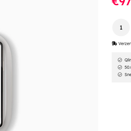
€97
Verzen
Qli
50.
Sne