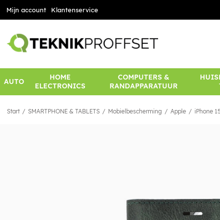
Mijn account
Klantenservice
HOME
COMPUTERS &
HUIS
AUTO
ELECTRONICS
RANDAPPARATUUR
Start
SMARTPHONE & TABLETS
Mobielbescherming
Apple
iPhone 1