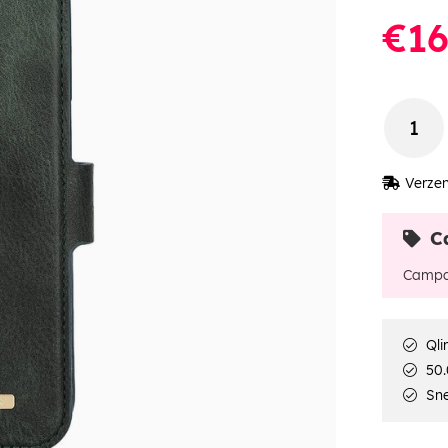
€16
Verzen
C
Campa
Qli
50.
Sne