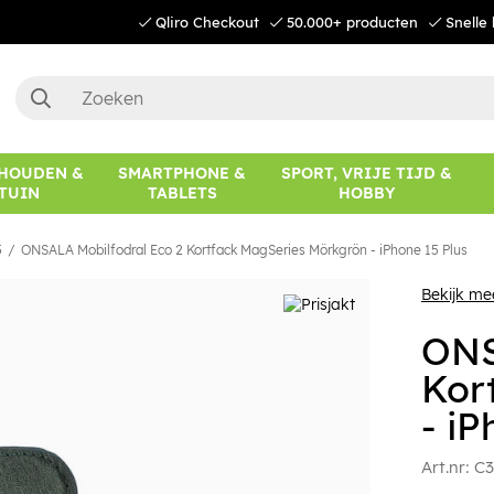
Qliro Checkout
50.000+ producten
Snelle 
HOUDEN &
SMARTPHONE &
SPORT, VRIJE TIJD &
TUIN
TABLETS
HOBBY
5
ONSALA Mobilfodral Eco 2 Kortfack MagSeries Mörkgrön - iPhone 15 Plus
Bekijk me
ONS
Kor
- iP
Art.nr:
C3