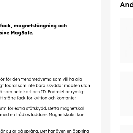
And
rtfack, magnetstängning och
usive MagSafe.
ehör för den trendmedvetna som vill ha alla
ggt fodral som inte bara skyddar mobilen utan
så som betalkort och ID. Fodralet är rymligt
tt större fack för kvitton och kontanter.
form för extra stötskydd. Detta magnetskal
t med en trådlös laddare. Magnetskalet kan
när du är på språng. Det har även en öppning