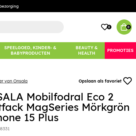
bezorging
0
0
SPEELGOED, KINDER- &
BEAUTY &
PROMOTIES
BABYPRODUCTEN
HEALTH
er van Onsala
Opslaan als favoriet
ALA Mobilfodral Eco 2
tfack MagSeries Mörkgrön
hone 15 Plus
8331