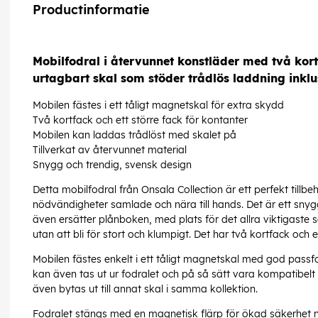
Productinformatie
Mobilfodral i återvunnet konstläder med två ko
urtagbart skal som stöder trådlös laddning inkl
Mobilen fästes i ett tåligt magnetskal för extra skydd
Två kortfack och ett större fack för kontanter
Mobilen kan laddas trådlöst med skalet på
Tillverkat av återvunnet material
Snygg och trendig, svensk design
Detta mobilfodral från Onsala Collection är ett perfekt tillb
nödvändigheter samlade och nära till hands. Det är ett sny
även ersätter plånboken, med plats för det allra viktigaste 
utan att bli för stort och klumpigt. Det har två kortfack och e
Mobilen fästes enkelt i ett tåligt magnetskal med god pass
kan även tas ut ur fodralet och på så sätt vara kompatibel
även bytas ut till annat skal i samma kollektion.
Fodralet stängs med en magnetisk flärp för ökad säkerhet 