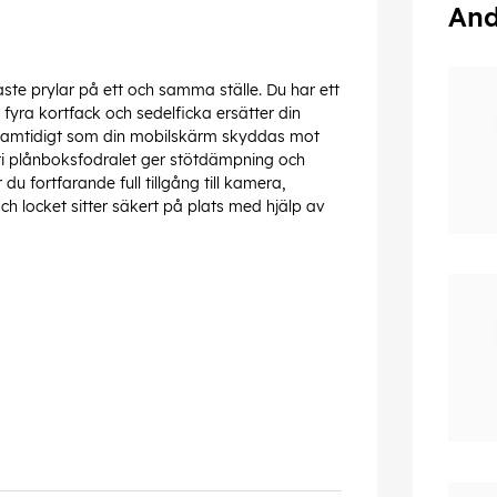
And
ste prylar på ett och samma ställe. Du har ett
 fyra kortfack och sedelficka ersätter din
er samtidigt som din mobilskärm skyddas mot
nuti plånboksfodralet ger stötdämpning och
u fortfarande full tillgång till kamera,
ch locket sitter säkert på plats med hjälp av