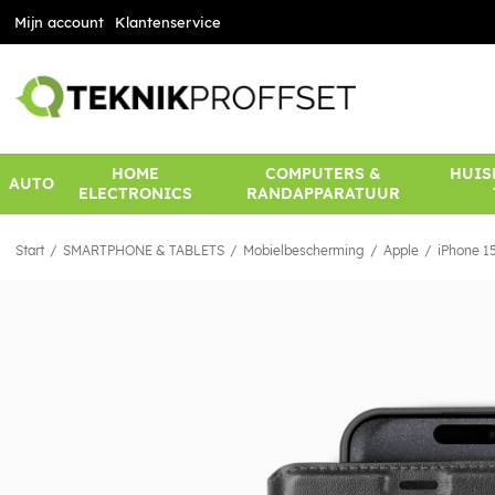
Mijn account
Klantenservice
HOME
COMPUTERS &
HUIS
AUTO
ELECTRONICS
RANDAPPARATUUR
Start
SMARTPHONE & TABLETS
Mobielbescherming
Apple
iPhone 1