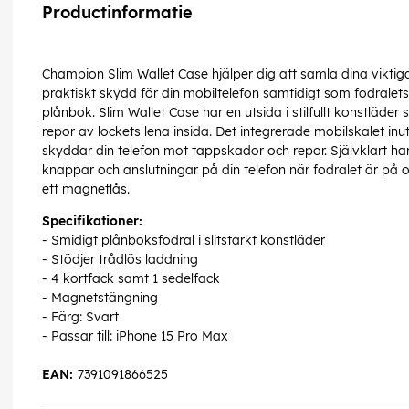
Productinformatie
Champion Slim Wallet Case hjälper dig att samla dina viktiga
praktiskt skydd för din mobiltelefon samtidigt som fodralets
plånbok. Slim Wallet Case har en utsida i stilfullt konstläd
repor av lockets lena insida. Det integrerade mobilskalet i
skyddar din telefon mot tappskador och repor. Självklart har d
knappar och anslutningar på din telefon när fodralet är på o
ett magnetlås.
Specifikationer:
- Smidigt plånboksfodral i slitstarkt konstläder
- Stödjer trådlös laddning
- 4 kortfack samt 1 sedelfack
- Magnetstängning
- Färg: Svart
- Passar till: iPhone 15 Pro Max
EAN:
7391091866525