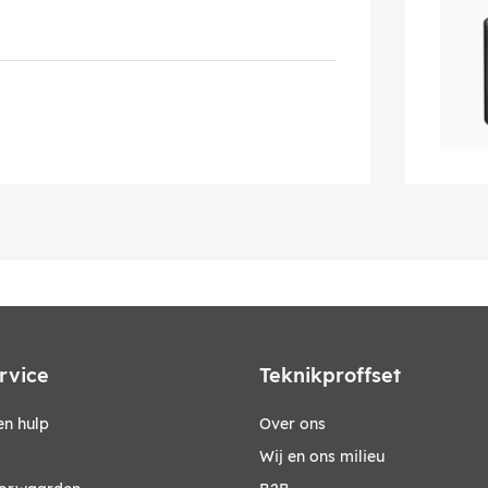
rvice
Teknikproffset
n hulp
Over ons
Wij en ons milieu