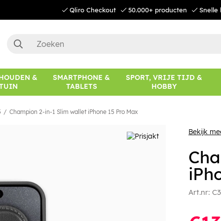
Qliro Checkout
50.000+ producten
Snelle 
HOUDEN &
SMARTPHONE &
SPORT, VRIJE TIJD &
TUIN
TABLETS
HOBBY
5
Champion 2-in-1 Slim wallet iPhone 15 Pro Max
Bekijk m
Cha
iPh
Art.nr:
C3