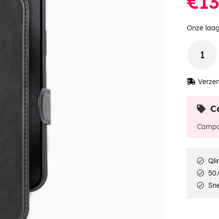
€13
Onze laag
Verzen
C
Campa
Qli
50.
Sne