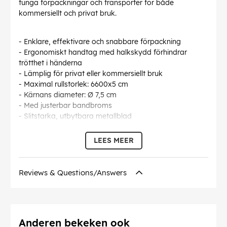
tunga förpackningar och transporter för både
kommersiellt och privat bruk.
- Enklare, effektivare och snabbare förpackning
- Ergonomiskt handtag med halkskydd förhindrar
trötthet i händerna
- Lämplig för privat eller kommersiellt bruk
- Maximal rullstorlek: 6600x5 cm
- Kärnans diameter: Ø 7,5 cm
- Med justerbar bandbroms
- Slitstarka, utbytbara metallblad
- Material: Metall och ABS
- Mått: 23,5x17x6,8 cm
LEES MEER
- Vikt: 329,5 g
Levereras utan tejp.
Reviews & Questions/Answers
Specifikationer:
Material: Plast och metall
Kärna: Diameter Ø7,5 cm
Max. Storlek på packtejp: 660 x 5 cm
Anderen bekeken ook
Färg: Svart och röd