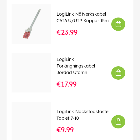
Mått: 23,5 x 17 x 6,8 cm
Vikt: 329,5 g
LogiLink Nätverkskabel
CAT6 U/UTP Koppar 15m
Produktdokument
€23.99
EAN:
4052792070026
LogiLink
Förlängningskabel
Jordad Utomh
€17.99
LogiLink Nackstödsfäste
Tablet 7-10
€9.99