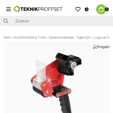
0
0
Start
HUISHOUDEN & TUIN
Kantoormateriaal
Tape/lijm
LogiLink Tej