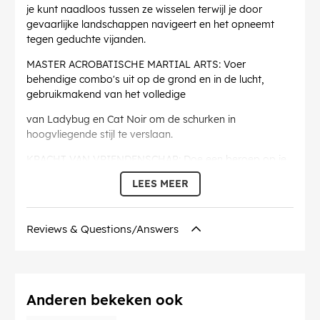
je kunt naadloos tussen ze wisselen terwijl je door
gevaarlijke landschappen navigeert en het opneemt
tegen geduchte vijanden.
MASTER ACROBATISCHE MARTIAL ARTS: Voer
behendige combo's uit op de grond en in de lucht,
gebruikmakend van het volledige
van Ladybug en Cat Noir om de schurken in
hoogvliegende stijl te verslaan.
KRACHT VAN VRIENDENSCHAP: Doe een beroep op je
medehelden zoals Rena Rouge, Carapace en anderen
LEES MEER
tijdens
gevechten. Keer het tij met gecoördineerde aanvallen
Reviews & Questions/Answers
die de kracht van teamwork laten zien tegen Shadow
Moth's
meedogenloze plannen.
ICONIEKE SLACHTERS: Neem het op tegen bekende
Anderen bekeken ook
personages uit de serie, elk met unieke uitdagingen.