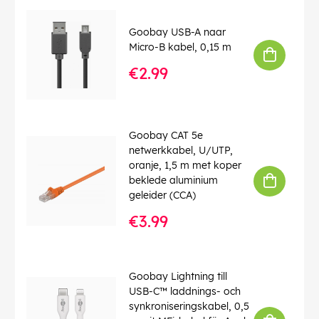
Type aansluiting
: Open uiteinden
Kleur
: wit
Goobay USB-A naar
Kleurversie
: Wit
Micro-B kabel, 0,15 m
Brandklasse (CPR)
: Eca
Kabellengte
: 50 m
€2.99
Verbruikseenheid
: 1 stk. kabelring
EAN:
4040849151040
Goobay CAT 5e
netwerkkabel, U/UTP,
oranje, 1,5 m met koper
beklede aluminium
geleider (CCA)
€3.99
Goobay Lightning till
USB-C™ laddnings- och
synkroniseringskabel, 0,5