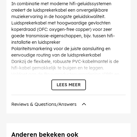
In combinatie met moderne hifi-geluidssystemen
creëert de luidsprekerkabel een onvergelijkbare
muziekervaring in de hoogste geluidskwaliteit.
Luidsprekerkabel met hoogwaardige gevlochten
koperdraad (OFC: oxygen-free copper) voor zeer
goede transmissie-eigenschappen, bijv. tussen hifi-
installatie en luidspreker
Polariteitsmarkering voor de juiste aansluiting en
eenvoudige routing van de luidsprekerkabel
Dankzij de flexibele, robuuste PVC-kabelmantel is de
hifi-kabel gemakkelijk te buigen en te leggen.
Voldoet aan de Bouwproductenverordening (CPR) en
Eca-brandbeveiligingsklasse
LEES MEER
Geleverd per meter, kan de Goobay hifi
luidsprekerkabel zelf samengesteld worden voor de
betreffende toepassing.
Reviews & Questions/Answers
Diameter kabelmantel (ca.)
: 2.5 mm
Binnenader, fasediameter
: 0.75 mm²
Kabelstructuur
: 2x58 / 0,11mm (2,5 x 5,0mm OD)
Identificaties
: CE
Binnenader, materiaal
: OFC CU (zuurstofvrij koper)
Anderen bekeken ook