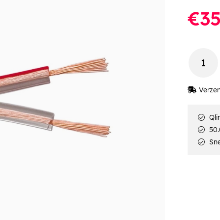
€35
Verzen
Qli
50.
Sne