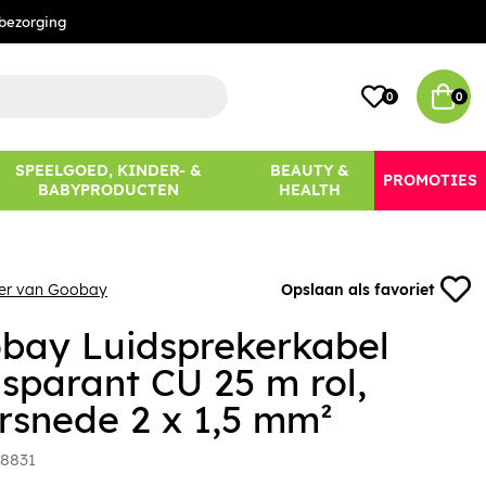
bezorging
0
0
SPEELGOED, KINDER- &
BEAUTY &
PROMOTIES
BABYPRODUCTEN
HEALTH
eer van Goobay
Opslaan als favoriet
bay Luidsprekerkabel
nsparant CU 25 m rol,
rsnede 2 x 1,5 mm²
8831