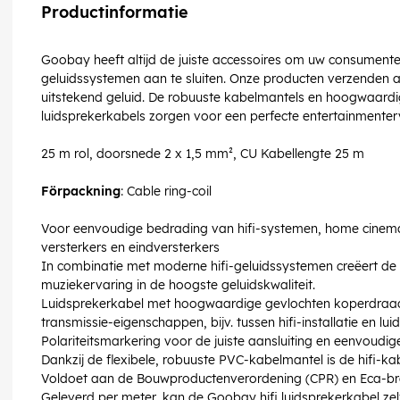
Productinformatie
Goobay heeft altijd de juiste accessoires om uw consumenten
geluidssystemen aan te sluiten. Onze producten verzenden a
uitstekend geluid. De robuuste kabelmantels en hoogwaardi
luidsprekerkabels zorgen voor een perfecte entertainmenterv
25 m rol, doorsnede 2 x 1,5 mm², CU Kabellengte 25 m
Förpackning
: Cable ring-coil
Voor eenvoudige bedrading van hifi-systemen, home cinema
versterkers en eindversterkers
In combinatie met moderne hifi-geluidssystemen creëert de 
muziekervaring in de hoogste geluidskwaliteit.
Luidsprekerkabel met hoogwaardige gevlochten koperdraad
transmissie-eigenschappen, bijv. tussen hifi-installatie en lui
Polariteitsmarkering voor de juiste aansluiting en eenvoudig
Dankzij de flexibele, robuuste PVC-kabelmantel is de hifi-ka
Voldoet aan de Bouwproductenverordening (CPR) en Eca-br
Geleverd per meter, kan de Goobay hifi luidsprekerkabel z