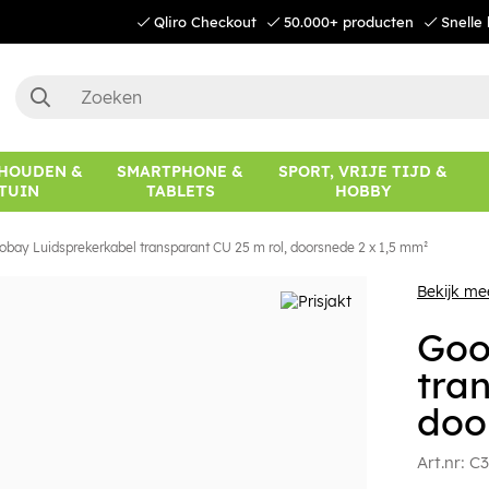
Qliro Checkout
50.000+ producten
Snelle 
HOUDEN &
SMARTPHONE &
SPORT, VRIJE TIJD &
TUIN
TABLETS
HOBBY
obay Luidsprekerkabel transparant CU 25 m rol, doorsnede 2 x 1,5 mm²
Bekijk m
Goo
tra
doo
Art.nr:
C3