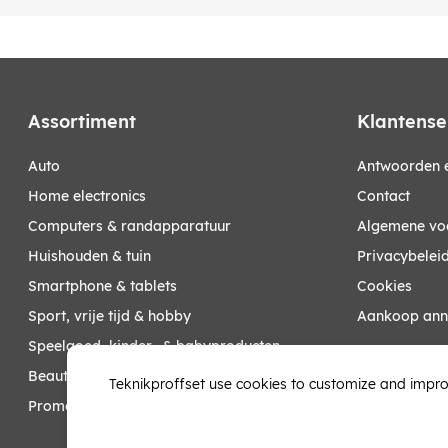
Assortiment
Klantense
auto
Antwoorden e
home electronics
Contact
computers & randapparatuur
Algemene vo
huishouden & tuin
Privacybelei
smartphone & tablets
Cookies
sport, vrije tijd & hobby
Aankoop ann
speelgoed, kinder- & babyproducten
Mijn account
beauty & health
Teknikproffset use cookies to customize and impro
promoties