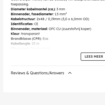
toepassing.
Diameter kabelmantel (ca.)
: 3 mm
Binnenader, fasediameter
: 1.5 mm²
Kabelstructuur
: 2x48 / 0,19mm (3,0 x 6,0mm OD)
Identificaties
: CE
Binnenader, materiaal
: OFC CU (zuurstofvrij koper)
Kleur
: transparant
Brandklasse (CPR)
: Eca
Kabellengte
: 25 m
Kleurversie
: Transparant
Verbruikseenheid
: 1 stk. kabelring
LEES MEER
EAN:
4040849151279
Reviews & Questions/Answers