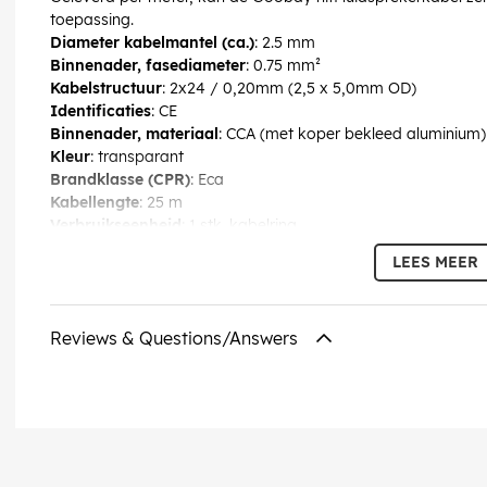
toepassing.
Diameter kabelmantel (ca.)
: 2.5 mm
Binnenader, fasediameter
: 0.75 mm²
Kabelstructuur
: 2x24 / 0,20mm (2,5 x 5,0mm OD)
Identificaties
: CE
Binnenader, materiaal
: CCA (met koper bekleed aluminium)
Kleur
: transparant
Brandklasse (CPR)
: Eca
Kabellengte
: 25 m
Verbruikseenheid
: 1 stk. kabelring
LEES MEER
EAN:
4040849677175
Reviews & Questions/Answers