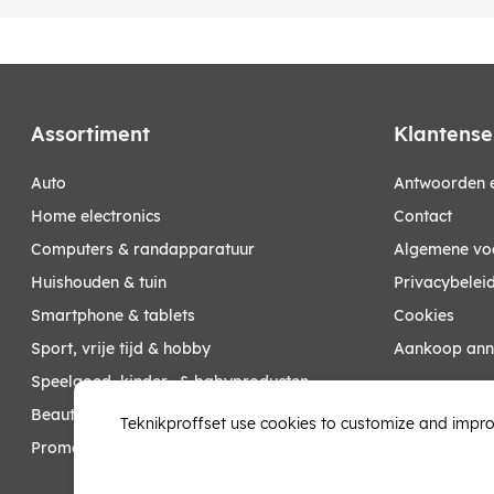
Assortiment
Klantense
auto
Antwoorden e
home electronics
Contact
computers & randapparatuur
Algemene vo
huishouden & tuin
Privacybelei
smartphone & tablets
Cookies
sport, vrije tijd & hobby
Aankoop ann
speelgoed, kinder- & babyproducten
Mijn account
beauty & health
Teknikproffset use cookies to customize and impro
promoties