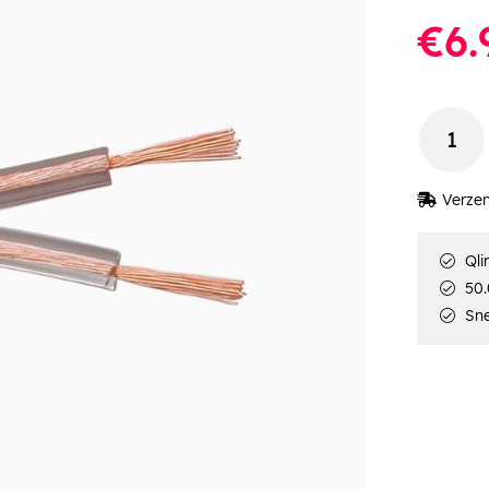
€6.
Verzen
Qli
50.
Sne