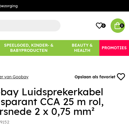
bezorging
0
0
SPEELGOED, KINDER- &
BEAUTY &
PROMOTIES
BABYPRODUCTEN
HEALTH
eer van Goobay
Opslaan als favoriet
bay Luidsprekerkabel
nsparant CCA 25 m rol,
rsnede 2 x 0,75 mm²
9152