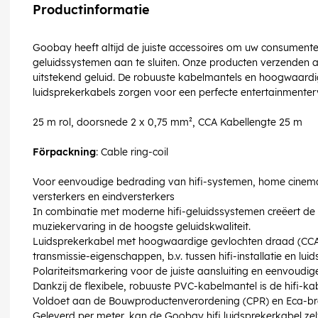
Productinformatie
Goobay heeft altijd de juiste accessoires om uw consumenten
geluidssystemen aan te sluiten. Onze producten verzenden a
uitstekend geluid. De robuuste kabelmantels en hoogwaardi
luidsprekerkabels zorgen voor een perfecte entertainmenterv
25 m rol, doorsnede 2 x 0,75 mm², CCA Kabellengte 25 m
Förpackning
: Cable ring-coil
Voor eenvoudige bedrading van hifi-systemen, home cinema
versterkers en eindversterkers
In combinatie met moderne hifi-geluidssystemen creëert de 
muziekervaring in de hoogste geluidskwaliteit.
Luidsprekerkabel met hoogwaardige gevlochten draad (CCA
transmissie-eigenschappen, b.v. tussen hifi-installatie en lui
Polariteitsmarkering voor de juiste aansluiting en eenvoudig
Dankzij de flexibele, robuuste PVC-kabelmantel is de hifi-ka
Voldoet aan de Bouwproductenverordening (CPR) en Eca-br
Geleverd per meter, kan de Goobay hifi luidsprekerkabel z