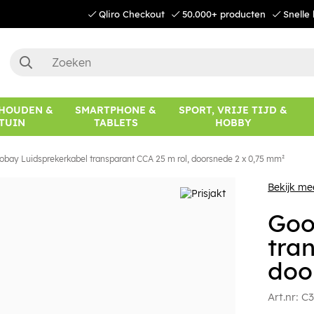
Qliro Checkout
50.000+ producten
Snelle 
HOUDEN &
SMARTPHONE &
SPORT, VRIJE TIJD &
TUIN
TABLETS
HOBBY
obay Luidsprekerkabel transparant CCA 25 m rol, doorsnede 2 x 0,75 mm²
Bekijk m
Goo
tra
doo
Art.nr:
C3