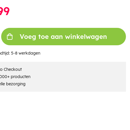
99
Voeg toe aan winkelwagen
dtijd:
5-8 werkdagen
ro Checkout
000+ producten
lle bezorging