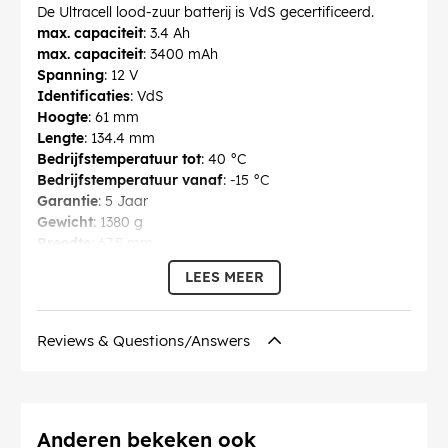
De Ultracell lood-zuur batterij is VdS gecertificeerd.
max. capaciteit
: 3.4 Ah
max. capaciteit
: 3400 mAh
Spanning
: 12 V
Identificaties
: VdS
Hoogte
: 61 mm
Lengte
: 134.4 mm
Bedrijfstemperatuur tot
: 40 °C
Bedrijfstemperatuur vanaf
: -15 °C
Garantie
: 5 Jaar
Gewicht
: 1380 g
Breedte
: 67.5 mm
CAS no.
: 7439-92-1
LEES MEER
chemical substance
: Pb
SCIP no.
: 727f7c60-e5bb-4b9c-8f03-dba503e748a5
oplaadbaar
: ja
Reviews & Questions/Answers
EAN:
4051369466897
Anderen bekeken ook