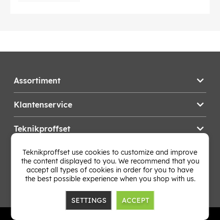
Assortiment
Klantenservice
Teknikproffset
Teknikproffset use cookies to customize and improve
Wijzig Land
the content displayed to you. We recommend that you
accept all types of cookies in order for you to have
the best possible experience when you shop with us.
SETTINGS
ACCEPT
TP E-commerce Nordic AB
Org.nr: 559386-1841