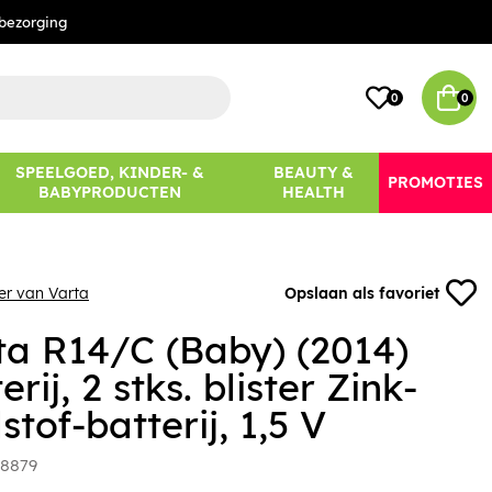
bezorging
0
0
SPEELGOED, KINDER- &
BEAUTY &
PROMOTIES
BABYPRODUCTEN
HEALTH
er van Varta
Opslaan als favoriet
ta R14/C (Baby) (2014)
erij, 2 stks. blister Zink-
stof-batterij, 1,5 V
8879