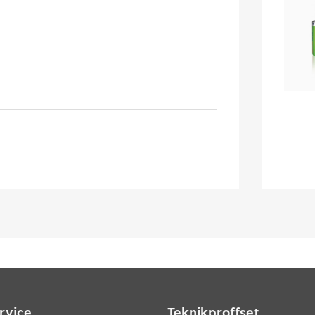
rvice
Teknikproffset