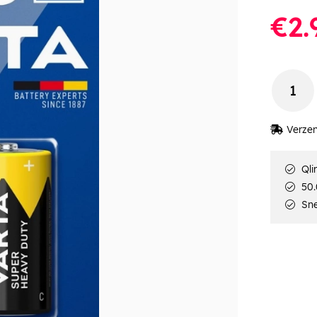
€2.
Verzen
Qli
50.
Sne