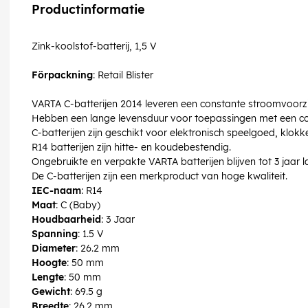
Productinformatie
Zink-koolstof-batterij, 1,5 V
Förpackning
: Retail Blister
VARTA C-batterijen 2014 leveren een constante stroomvoorz
Hebben een lange levensduur voor toepassingen met een co
C-batterijen zijn geschikt voor elektronisch speelgoed, klok
R14 batterijen zijn hitte- en koudebestendig.
Ongebruikte en verpakte VARTA batterijen blijven tot 3 jaar 
De C-batterijen zijn een merkproduct van hoge kwaliteit.
IEC-naam
: R14
Maat
: C (Baby)
Houdbaarheid
: 3 Jaar
Spanning
: 1.5 V
Diameter
: 26.2 mm
Hoogte
: 50 mm
Lengte
: 50 mm
Gewicht
: 69.5 g
Breedte
: 26.2 mm