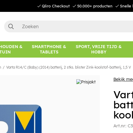
Qliro Checkout
50.000+ producten
Snelle 
HOUDEN &
SMARTPHONE &
SPORT, VRIJE TIJD &
TUIN
TABLETS
HOBBY
n
Varta R14/C (Baby) (2014) batterij, 2 stks. blister Zink-koolstof-batterij, 1,5 V
Bekijk me
Var
batt
kool
Art.nr:
C3