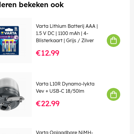
eren bekeken ook
Varta Lithium Batterij AAA |
1.5 V DC | 1100 mAh | 4-
Blisterkaart | Grijs / Zilver
€12.99
Varta L10R Dynamo-lykta
Vev + USB-C 18/50lm
€22.99
Varta Oplaadbare NiMH-