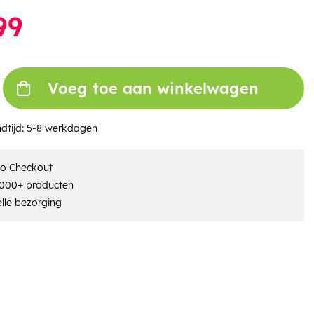
99
Voeg toe aan winkelwagen
dtijd:
5-8 werkdagen
ro Checkout
000+ producten
lle bezorging