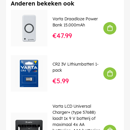
Anderen bekeken ook
EAN:
4008496978199
Varta Draadloze Power
Bank 15.000mAh
€47.99
CR2 3V Lithiumbatteri 1-
pack
€5.99
Varta LCD Universal
Charger+ (type 57688)
laadt 1x 9 V batterij of
maximaal 4x AA