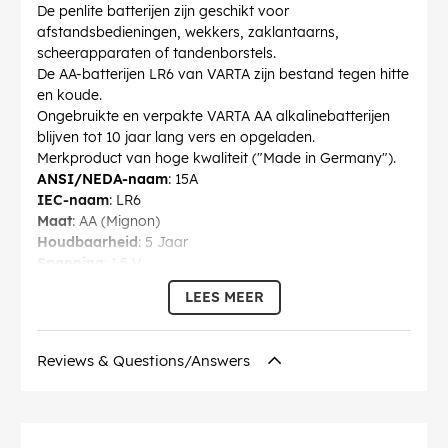
De penlite batterijen zijn geschikt voor
afstandsbedieningen, wekkers, zaklantaarns,
scheerapparaten of tandenborstels.
De AA-batterijen LR6 van VARTA zijn bestand tegen hitte
en koude.
Ongebruikte en verpakte VARTA AA alkalinebatterijen
blijven tot 10 jaar lang vers en opgeladen.
Merkproduct van hoge kwaliteit ("Made in Germany").
ANSI/NEDA-naam
: 15A
IEC-naam
: LR6
Maat
: AA (Mignon)
Houdbaarheid
: 5 Jaar
Spanning
: 1.5 V
Diameter
: 14.5 mm
LEES MEER
Hoogte
: 50.5 mm
Fabrikantbenaming
: Varta
Modelbenaming
: 4106
Reviews & Questions/Answers
Gewicht
: 23.3 g
oplaadbaar
: nee
Technologie
: Alkali-mangaan batterij (alkaline)
Verbruikseenheid
: 30 stks. in blister