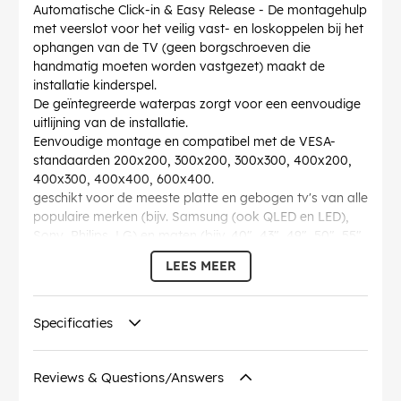
Automatische Click-in & Easy Release - De montagehulp
met veerslot voor het veilig vast- en loskoppelen bij het
ophangen van de TV (geen borgschroeven die
handmatig moeten worden vastgezet) maakt de
installatie kinderspel.
De geïntegreerde waterpas zorgt voor een eenvoudige
uitlijning van de installatie.
Eenvoudige montage en compatibel met de VESA-
standaarden 200x200, 300x200, 300x300, 400x200,
400x300, 400x400, 600x400.
geschikt voor de meeste platte en gebogen tv's van alle
populaire merken (bijv. Samsung (ook QLED en LED),
Sony, Philips, LG) en maten (bijv. 40", 43", 49", 50", 55",
58", 65")
LEES MEER
Diepte
: 49 mm
Hoogte
: 431 mm
Garantie
: 10 Jaar
Specificaties
Breedte
: 650 mm
max. draaglast
: 70 kg
Schermformaat
: 94 - 178 cm
Reviews & Questions/Answers
Aanbevolen schermgrootte
: L (94-178 cm / 37-70")