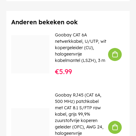
VESA (FDMI)
: 200 x 200 mm, 300 x 200 mm, 300 x
300 mm, 400 x 200 mm, 400 x 300 mm, 400 x 400
mm, 600 x 400 mm
max. afstand tussen gaten (VESA)
: 600x400
Anderen bekeken ook
Kleur
: zwart
Kleurversie
: Zwart
Goobay CAT 6A
Verbruikseenheid
: 1 stk. doos
netwerkkabel, U/UTP, wit
Materiaal
: Staal (geëpoxeerd)
kopergeleider (CU),
Type beugel
: Tilt
halogeenvrije
Taalomvang verpakkingsillustraties
: en, de, fr, it, es,
kabelmantel (LSZH), 3 m
nl, da, sv, pl, cs
€5.99
EAN:
4040849499296
Goobay RJ45 (CAT 6A,
500 MHz) patchkabel
met CAT 8.1 S/FTP raw
kabel, grijs 99,9%
zuurstofvrije koperen
geleider (OFC), AWG 24,
halogeenvrije