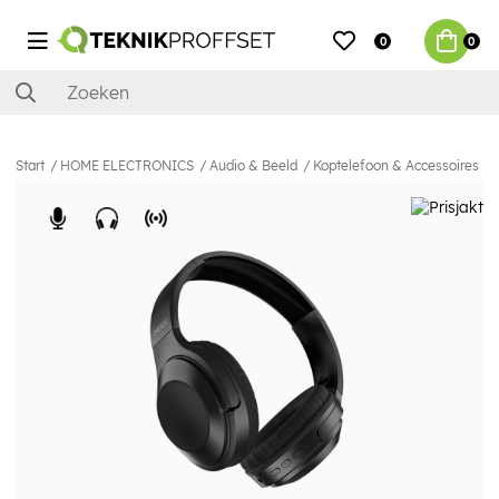
0
0
Start
HOME ELECTRONICS
Audio & Beeld
Koptelefoon & Accessoires