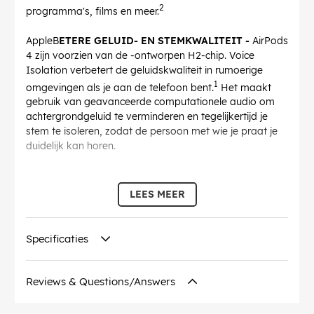
2
programma's, films en meer.
AppleB
ETERE GELUID- EN STEMKWALITEIT -
AirPods
4 zijn voorzien van de -ontworpen H2-chip. Voice
Isolation verbetert de geluidskwaliteit in rumoerige
1
omgevingen als je aan de telefoon bent.
Het maakt
gebruik van geavanceerde computationele audio om
achtergrondgeluid te verminderen en tegelijkertijd je
stem te isoleren, zodat de persoon met wie je praat je
duidelijk kan horen.
MAGISCH EENVOUDIG -
Zeg gewoon "Siri" of "Hé
Siri" om een nummer af te spelen, te bellen of je agenda
LEES MEER
3
Siri1
te controleren.
En nu kun je communiceren met
zonder je handen te gebruiken, gewoon door te knikken
1
Specificaties
of zachtjes met je hoofd te schudden.
Koppel AirPods 4
eenvoudig door ze bij je apparaat te houden en op
Verbinden op het scherm te tikken. Deel eenvoudig een
Reviews & Questions/Answers
4
nummer of tv-programma met twee paar AirPods.
Dankzij een huidsensor wordt er alleen afgespeeld als je