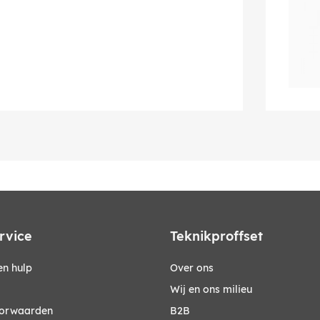
rvice
Teknikproffset
n hulp
Over ons
Wij en ons milieu
orwaarden
B2B