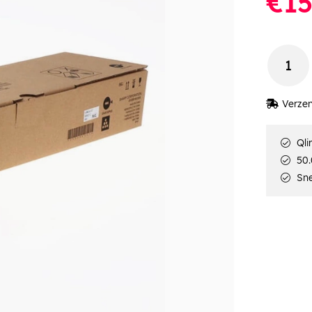
€15
Verzen
Qli
50.
Sne