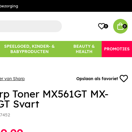
bezorging
0
0
SPEELGOED, KINDER- &
BEAUTY &
PROMOTIES
BABYPRODUCTEN
HEALTH
er van Sharp
Opslaan als favoriet
rp Toner MX561GT MX-
GT Svart
7452