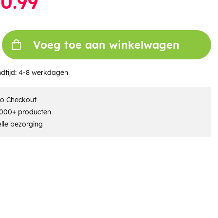
0.99
Voeg toe aan winkelwagen
dtijd:
4-8 werkdagen
ro Checkout
000+ producten
lle bezorging