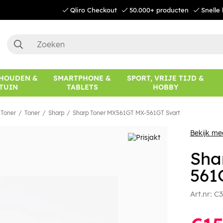
Qliro Checkout
50.000+ producten
Snelle 
HOUDEN &
SMARTPHONE &
SPORT, VRIJE TIJD &
TUIN
TABLETS
HOBBY
 Toner
Toner
Sharp
Sharp Toner MX561GT MX-561GT Svart
Bekijk me
Sha
561
Art.nr:
C3