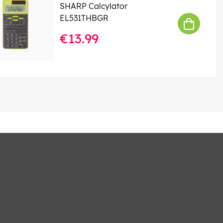
SHARP Calcylator
EL531THBGR
€13.99