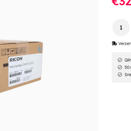
€32
Verzen
Qli
50.
Sne