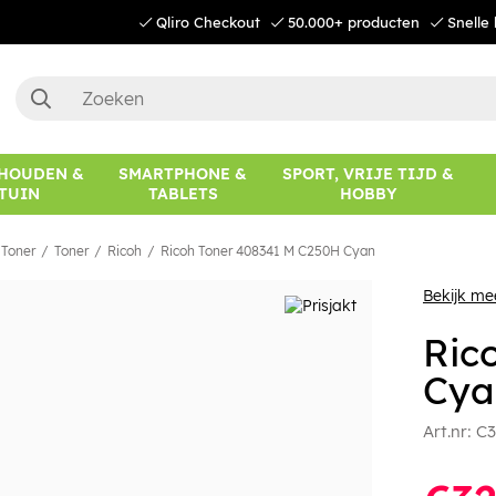
Qliro Checkout
50.000+ producten
Snelle 
HOUDEN &
SMARTPHONE &
SPORT, VRIJE TIJD &
TUIN
TABLETS
HOBBY
 Toner
Toner
Ricoh
Ricoh Toner 408341 M C250H Cyan
Bekijk me
Ric
Cya
Art.nr:
C3