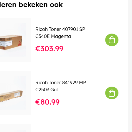
eren bekeken ook
Ricoh Toner 407901 SP
C340E Magenta
€303.99
Ricoh Toner 841929 MP
C2503 Gul
€80.99