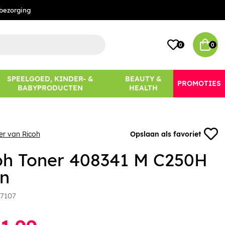
bezorging
0
0
SPEELGOED, KINDER- &
BEAUTY &
PROMOTIES
BABYPRODUCTEN
HEALTH
er van Ricoh
Opslaan als favoriet
oh Toner 408341 M C250H
n
7107