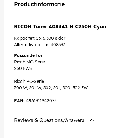
Productinformatie
RICOH Toner 408341 M C250H Cyan
Kapacitet: 1 x 6.300 sidor
Alternativa art.nr: 408337
Passande för:
Ricoh MC-Serie
250 FWB
Ricoh PC-Serie
300 W, 301 W, 302, 301, 300, 302 FW
EAN:
4961311942075
Reviews & Questions/Answers