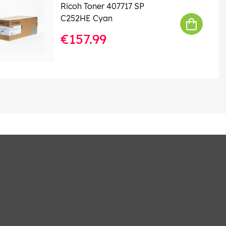
Ricoh Toner 407717 SP
C252HE Cyan
€157.99