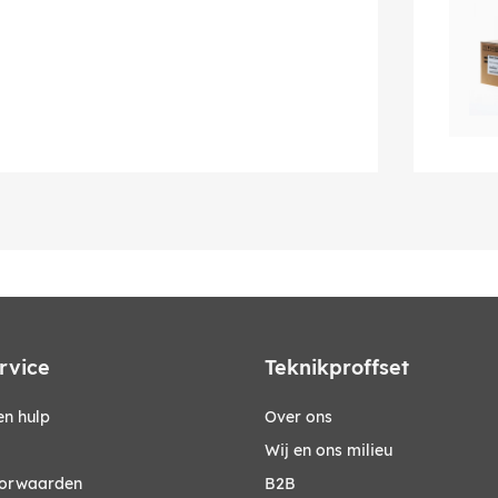
rvice
Teknikproffset
n hulp
Over ons
Wij en ons milieu
orwaarden
B2B