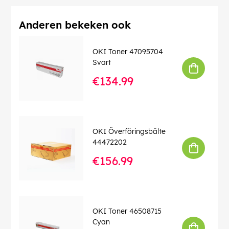
Anderen bekeken ook
OKI Toner 47095704
Svart
€134.99
OKI Överföringsbälte
44472202
€156.99
OKI Toner 46508715
Cyan