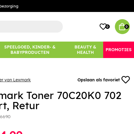
bezorging
0
0
SPEELGOED, KINDER- &
BEAUTY &
PROMOTIES
BABYPRODUCTEN
HEALTH
eer van Lexmark
Opslaan als favoriet
mark Toner 70C20K0 702
t, Retur
6690