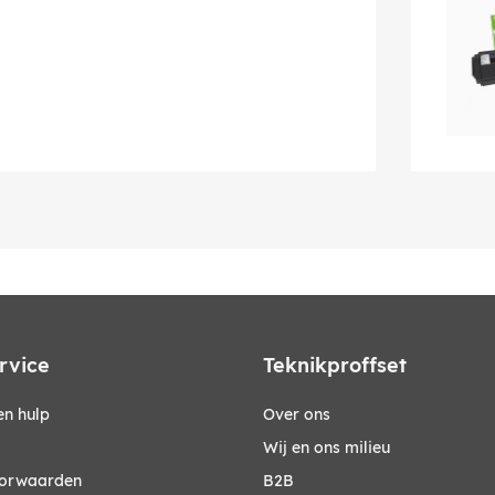
rvice
Teknikproffset
n hulp
Over ons
Wij en ons milieu
orwaarden
B2B