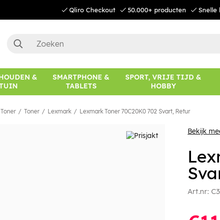
Qliro Checkout
50.000+ producten
Snelle 
HOUDEN &
SMARTPHONE &
SPORT, VRIJE TIJD &
TUIN
TABLETS
HOBBY
 Toner
Toner
Lexmark
Lexmark Toner 70C20K0 702 Svart, Retur
Bekijk m
Lex
Svar
Art.nr:
C3