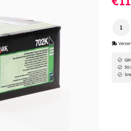
€11
Verzen
Qli
50.
Sne