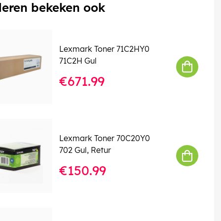
eren bekeken ook
Lexmark Toner 71C2HY0
71C2H Gul
€671.99
Lexmark Toner 70C20Y0
702 Gul, Retur
€150.99