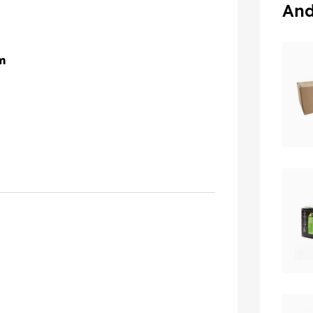
And
m