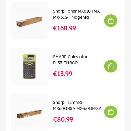
Sharp Toner MX61GTMA
MX-61GT Magenta
€168.99
SHARP Calcylator
EL531THBGR
€13.99
Sharp Trumma
MX60GRSA MX-60GR-SA
€80.99