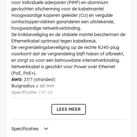
voor individuele aderparen (PiMF) en aluminium
gevlochten afscherming voor de kabelmantel
Hoogwaardige koperen geleider (CU) en vergulde
contactoppervlakken garanderen een uitstekende,
hoogwaardige netwerkverbinding.
De knikbeveiliging en de stabiele mantel beschermen de
Ethernetkabel optimaal tegen kabelbreuk.
De vergrendelingsbeveiliging op de rechte RJ45-plug
voorkomt dat de vergrendeling blijft haken of afbreekt,
en zorgt zo voor een betrouwbare internetverbinding.
Netwerkkabel is geschikt voor Power over Ethernet
(PoE, PoE+).
AWG
: 27/7 (stranded)
Buigradius >
: 60 mm
Specificatie
: CAT 6A
Diameter kabelmantel (ca.)
: 6 mm
Afschermingsklasse
: S/FTP (PiMF)
LEES MEER
Aantal afschermingen
: 2 x
Contact
: EIA/TIA-568 B
Identificaties
: WEEE, CE
Specificaties
Bedrijfstemperatuur tot
: 65 °C