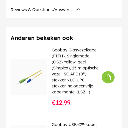
Bedrijfstemperatuur vanaf
: -20 °C
max. bandbreedte
: 500 MHz
Reviews & Questions/Answers
Knikbescherming
: dubbelzijdig
Kabeltype
: Ronde kabel
Kabelmantel, materiaal
: LSZH
Binnenader, materiaal
: CU (koper)
Anderen bekeken ook
EAN:
4040849515576
Goobay Glasvezelkabel
(FTTH), Singlemode
(OS2) Yellow, geel
(Simplex), 25 m optische
vezel, SC-APC (8°)
stekker > LC-UPC-
stekker, halogeenvrije
kabelmantel (LSZH)
€12.99
Goobay USB-C™-kabel,