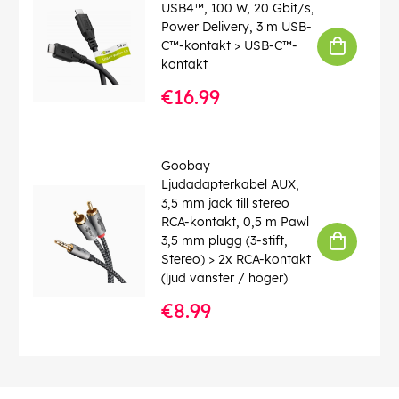
USB4™, 100 W, 20 Gbit/s,
Power Delivery, 3 m USB-
C™-kontakt > USB-C™-
kontakt
€16.99
Goobay
Ljudadapterkabel AUX,
3,5 mm jack till stereo
RCA-kontakt, 0,5 m Pawl
3,5 mm plugg (3-stift,
Stereo) > 2x RCA-kontakt
(ljud vänster / höger)
€8.99