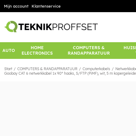
Mijn account
Klantenservice
HOME
COMPUTERS &
HUIS
AUTO
ELECTRONICS
RANDAPPARATUUR
Start
COMPUTERS & RANDAPPARATUUR
Computerkabels
Netwerkkab
Goobay CAT 6 netwerkkabel 1x 90° haaks, S/FTP (PiMF), wit, 5 m kopergeleid