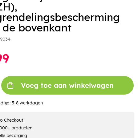
ZH),
grendelingsbescherming
 de bovenkant
9034
99
Voeg toe aan winkelwagen
dtijd:
5-8 werkdagen
ro Checkout
000+ producten
lle bezorging