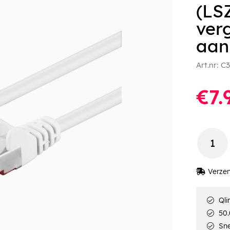
(LS
ver
aan
Art.nr:
C3
€7.
Verzen
Qli
50.
Sne