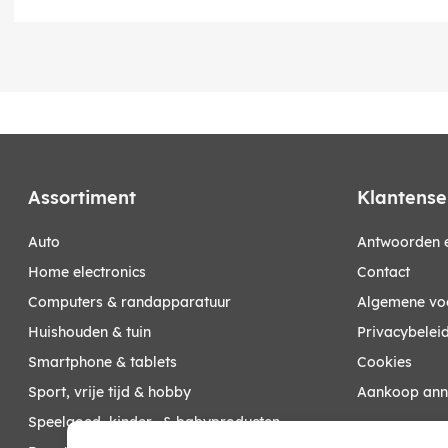
Assortiment
Klantense
auto
Antwoorden e
home electronics
Contact
computers & randapparatuur
Algemene vo
huishouden & tuin
Privacybelei
smartphone & tablets
Cookies
sport, vrije tijd & hobby
Aankoop ann
speelgoed, kinder- & babyproducten
Mijn account