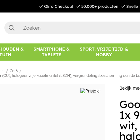
Qliro Checkout
50.000+ producten
Snelle 
HOUDEN &
SMARTPHONE &
SPORT, VRIJE TIJD &
TUIN
TABLETS
HOBBY
els
Cat6
er (CU), halogeenvrije kabelmantel (LSZH), vergrendelingsbescherming aan de b
Bekijk m
Goo
1x 
wit,
hal