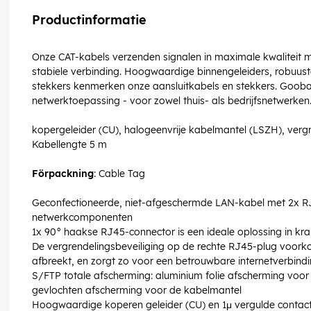
Productinformatie
Onze CAT-kabels verzenden signalen in maximale kwaliteit 
stabiele verbinding. Hoogwaardige binnengeleiders, robuu
stekkers kenmerken onze aansluitkabels en stekkers. Goobay 
netwerktoepassing - voor zowel thuis- als bedrijfsnetwerken
kopergeleider (CU), halogeenvrije kabelmantel (LSZH), ve
Kabellengte 5 m
Förpackning
: Cable Tag
Geconfectioneerde, niet-afgeschermde LAN-kabel met 2x RJ
netwerkcomponenten
1x 90° haakse RJ45-connector is een ideale oplossing in kra
De vergrendelingsbeveiliging op de rechte RJ45-plug voorko
afbreekt, en zorgt zo voor een betrouwbare internetverbindi
S/FTP totale afscherming: aluminium folie afscherming voor
gevlochten afscherming voor de kabelmantel
Hoogwaardige koperen geleider (CU) en 1μ vergulde contac