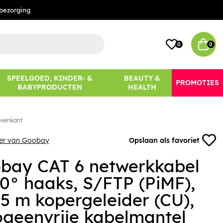
bezorging
0
0
SPEELGOED, KINDER- &
BEAUTY &
PROMOTIES
BABYPRODUCTEN
HEALTH
ovenkant
eer van Goobay
Opslaan als favoriet
bay CAT 6 netwerkkabel
90° haaks, S/FTP (PiMF),
 5 m kopergeleider (CU),
ogeenvrije kabelmantel