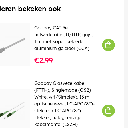
eren bekeken ook
Goobay CAT 5e
netwerkkabel, U/UTP, grijs,
1 m met koper beklede
aluminium geleider (CCA)
€2.99
Goobay Glasvezelkabel
(FTTH), Singlemode (OS2)
White, wit (Simplex), 15 m
optische vezel, LC-APC (8°)-
stekker > LC-APC (8°)-
stekker, halogeenvrije
kabelmantel (LSZH)