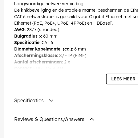
hoogwaardige netwerkverbinding.
De knikbeveiliging en de stabiele mantel beschermen de Eth
CAT 6 netwerkkabel is geschikt voor Gigabit Ethernet met s
Ethernet (PoE, PoE+, UPoE, 4PPoE) en HDBaseT.
AWG
: 28/7 (stranded)
Buigradius >
: 60 mm
Specificatie
: CAT 6
Diameter kabelmantel (ca.)
: 6 mm
Afschermingsklasse
: S/FTP (PiMF)
Aantal afschermingen
: 2 x
Contact
: EIA/TIA-568 B
Identificaties
: WEEE, CE
LEES MEER
Bedrijfstemperatuur tot
: 60 °C
Bedrijfstemperatuur vanaf
: -20 °C
max. bandbreedte
: 250 MHz
Specificaties
Knikbescherming
: dubbelzijdig
Kabeltype
: Ronde kabel
Kabelmantel, materiaal
: LSZH
Reviews & Questions/Answers
Binnenader, materiaal
: CU (koper)
EAN:
4040849515538