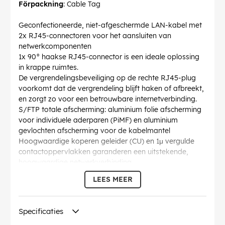
Förpackning
: Cable Tag
Geconfectioneerde, niet-afgeschermde LAN-kabel met
2x RJ45-connectoren voor het aansluiten van
netwerkcomponenten
1x 90° haakse RJ45-connector is een ideale oplossing
in krappe ruimtes.
De vergrendelingsbeveiliging op de rechte RJ45-plug
voorkomt dat de vergrendeling blijft haken of afbreekt,
en zorgt zo voor een betrouwbare internetverbinding.
S/FTP totale afscherming: aluminium folie afscherming
voor individuele aderparen (PiMF) en aluminium
gevlochten afscherming voor de kabelmantel
Hoogwaardige koperen geleider (CU) en 1μ vergulde
contactoppervlakken garanderen een uitstekende,
hoogwaardige netwerkverbinding.
De knikbeveiliging en de stabiele mantel beschermen de
LEES MEER
Ethernetkabel optimaal tegen kabelbreuk.
CAT 6 netwerkkabel is geschikt voor Gigabit Ethernet
met snelheden tot 10/100/1000 Mbit/s, Power over
Specificaties
Ethernet (PoE, PoE+, UPoE, 4PPoE) en HDBaseT.