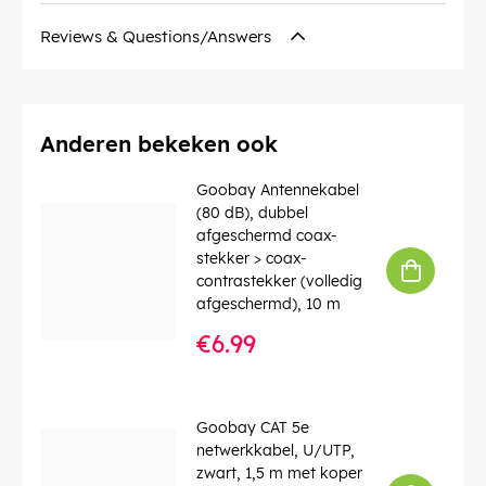
AWG
: 28/7 (stranded)
Buigradius >
: 60 mm
Reviews & Questions/Answers
Specificatie
: CAT 6
Diameter kabelmantel (ca.)
: 6 mm
Afschermingsklasse
: S/FTP (PiMF)
Aantal afschermingen
: 2 x
Contact
: EIA/TIA-568 B
Anderen bekeken ook
Identificaties
: WEEE, CE
Bedrijfstemperatuur tot
: 60 °C
Goobay Antennekabel
Bedrijfstemperatuur vanaf
: -20 °C
(80 dB), dubbel
max. bandbreedte
: 250 MHz
afgeschermd coax-
Knikbescherming
: dubbelzijdig
stekker > coax-
Kabeltype
: Ronde kabel
contrastekker (volledig
Kabelmantel, materiaal
: LSZH
afgeschermd), 10 m
Binnenader, materiaal
: CU (koper)
€6.99
EAN:
4040849515460
Goobay CAT 5e
netwerkkabel, U/UTP,
zwart, 1,5 m met koper