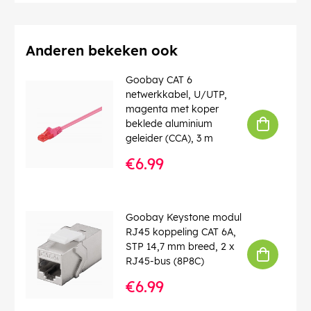
Bedrijfstemperatuur tot
: 60 °C
Bedrijfstemperatuur vanaf
: -20 °C
max. bandbreedte
: 100 MHz
Knikbescherming
: dubbelzijdig
Anderen bekeken ook
Kabeltype
: Ronde kabel
Kabelmantel, materiaal
: PVC
Goobay CAT 6
Binnenader, materiaal
: CCA (met koper bekleed
netwerkkabel, U/UTP,
aluminium)
magenta met koper
Aansluiting, afscherming
: nee
beklede aluminium
geleider (CCA), 3 m
EAN:
4040849683565
€6.99
Goobay Keystone modul
RJ45 koppeling CAT 6A,
STP 14,7 mm breed, 2 x
RJ45-bus (8P8C)
€6.99