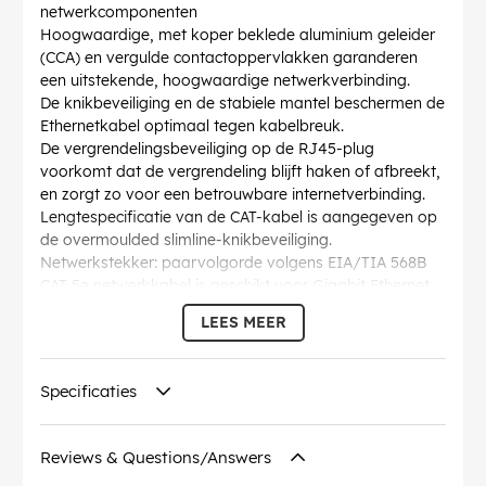
netwerkcomponenten
Hoogwaardige, met koper beklede aluminium geleider
(CCA) en vergulde contactoppervlakken garanderen
een uitstekende, hoogwaardige netwerkverbinding.
De knikbeveiliging en de stabiele mantel beschermen de
Ethernetkabel optimaal tegen kabelbreuk.
De vergrendelingsbeveiliging op de RJ45-plug
voorkomt dat de vergrendeling blijft haken of afbreekt,
en zorgt zo voor een betrouwbare internetverbinding.
Lengtespecificatie van de CAT-kabel is aangegeven op
de overmoulded slimline-knikbeveiliging.
Netwerkstekker: paarvolgorde volgens EIA/TIA 568B
CAT 5e netwerkkabel is geschikt voor Gigabit Ethernet
met snelheden tot 10/100/1000 Mbit/s
LEES MEER
AWG
: 27/7 (stranded)
Buigradius >
: 36.8 mm
Specificatie
: CAT 5e
Specificaties
Diameter kabelmantel (ca.)
: 4.5 mm
Afschermingsklasse
: U/UTP
Contact
: EIA/TIA-568 B
Reviews & Questions/Answers
Identificaties
: WEEE, CE