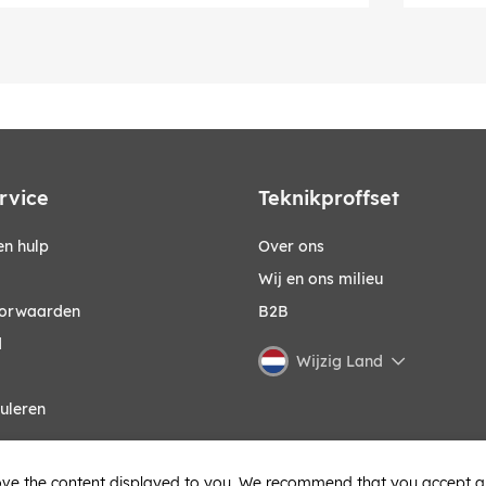
rvice
Teknikproffset
n hulp
Over ons
Wij en ons milieu
orwaarden
B2B
d
Wijzig Land
uleren
ve the content displayed to you. We recommend that you accept all 