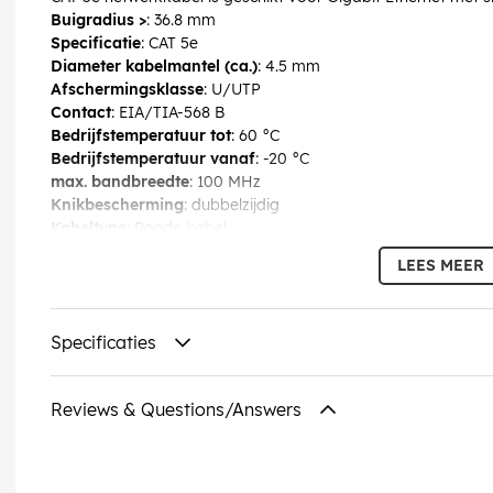
Buigradius >
: 36.8 mm
Specificatie
: CAT 5e
Diameter kabelmantel (ca.)
: 4.5 mm
Afschermingsklasse
: U/UTP
Contact
: EIA/TIA-568 B
Bedrijfstemperatuur tot
: 60 °C
Bedrijfstemperatuur vanaf
: -20 °C
max. bandbreedte
: 100 MHz
Knikbescherming
: dubbelzijdig
Kabeltype
: Ronde kabel
Kabelmantel, materiaal
: PVC
LEES MEER
Binnenader, materiaal
: CCA (met koper bekleed aluminium)
Aansluiting, afscherming
: nee
Verbinding, type
: RJ45-stekker (8P8C)
Specificaties
Verbinding 2, type
: RJ45-stekker (8P8C)
EAN:
4040849683725
Reviews & Questions/Answers