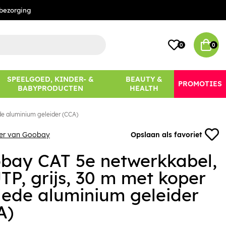
bezorging
0
0
SPEELGOED, KINDER- &
BEAUTY &
PROMOTIES
BABYPRODUCTEN
HEALTH
de aluminium geleider (CCA)
eer van Goobay
Opslaan als favoriet
bay CAT 5e netwerkkabel,
TP, grijs, 30 m met koper
lede aluminium geleider
A)