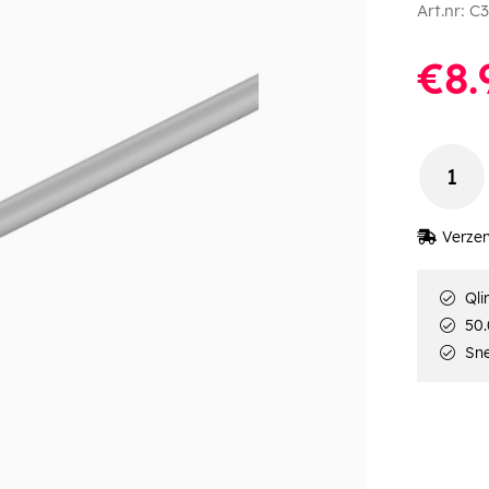
Art.nr:
C3
€8.
Verzen
Qli
50.
Sne