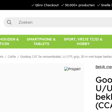
Qliro Checkout
50.000+ producten
Snelle 
HOUDEN &
SMARTPHONE &
SPORT, VRIJE TIJD &
TUIN
TABLETS
HOBBY
els
Cat5e
Goobay CAT 5e netwerkkabel, U/UTP, grijs, 30 m met koper bekle
Bekijk m
Goo
U/U
bek
(CC