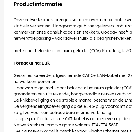
Productinformatie
Onze netwerkkabels brengen signalen over in maximale kwali
stabiele verbinding. Hoogwaardige binnengeleiders, robuus
kenmerken onze aansluitkabels en stekkers. Goobay heeft alt
netwerktoepassing - voor zowel thuis- als bedrijfsnetwerken
met koper beklede aluminium geleider (CCA) Kabellengte 30
Förpackning
: Bulk
Geconfectioneerde, afgeschermde CAT 5e LAN-kabel met 2x
netwerkcomponenten
Hoogwaardige, met koper beklede aluminium geleider (CCA
garanderen een uitstekende, hoogwaardige netwerkverbindi
De knikbeveiliging en de stabiele mantel beschermen de Eth
De vergrendelingsbeveiliging op de RJ45-plug voorkomt dat d
zorgt zo voor een betrouwbare internetverbinding.
Lengtespecificatie van de CAT-kabel is aangegeven op de ov
Netwerkstekker: paarvolgorde volgens EIA/TIA 568B
CAT 5e netwerkkabel is geschikt voor Gigabit Ethernet met 