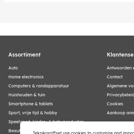
Assortiment
Klantense
auto
Antwoorden e
home electronics
Contact
computers & randapparatuur
Algemene vo
huishouden & tuin
Privacybelei
smartphone & tablets
Cookies
sport, vrije tijd & hobby
Aankoop ann
speelgoed, kinder- & babyproducten
Mijn account
beauty & health
Teknikproffset use cookies to customize and impro