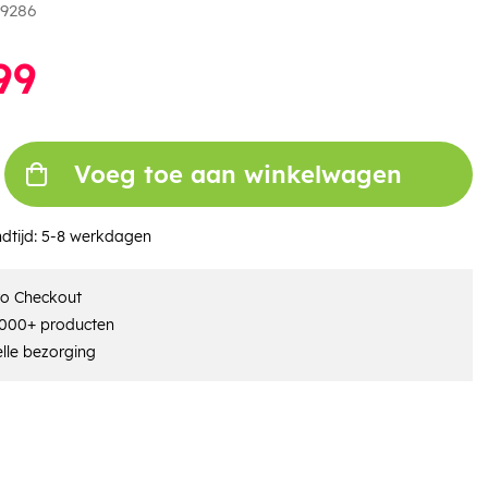
9286
99
Voeg toe aan winkelwagen
dtijd:
5-8 werkdagen
ro Checkout
000+ producten
lle bezorging